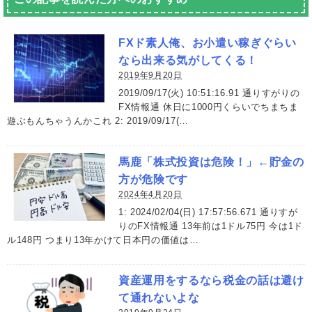
FXド素人俺、お小遣い稼ぎぐらい
なら出来る気がしてくる！
2019年9月20日
2019/09/17(火) 10:51:16.91 通りすがりの
FX情報通 休日に1000円くらいでちまちま
遊ぶもんちゃうんかこれ 2: 2019/09/17(…
馬鹿「株式投資は危険！」←貯金の
方が危険です
2024年4月20日
1: 2024/02/04(日) 17:57:56.671 通りすが
りのFX情報通 13年前は1ドル75円 今は1ド
ル148円 つまり13年かけて日本円の価値は…
資産運用をするなら税金の話は避け
て通れないよな