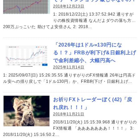
2018年12月23日
1: 2018/12/22(土) 13:37:52.942 通りすが
りの株投資情報通 なんだよダウの落ち方…
200万ぶっこいた 助けてよ安倍さん 2: 2018…
「2026年は1ドル=130円にな
る！？」FRBが利下げ&日銀利上げ
で金利差縮小、大幅円高へ
2025年11月14日
1: 2025/09/07(日) 15:26:35.55 通りすがりのFX情報通 26年は円高ド
ル安への揺り戻しで「1ドル130円」か、FRB利下げ・日銀利上げ…
お祈りFXトレーダーぼく(42)「戻
れ戻れ！！！」
2018年11月21日
2018/11/20(火) 15:15:39.968 通りすがりの
FX情報通 「あああああああ！！！！」 3:
2018/11/20(火) 15:16:50.2…