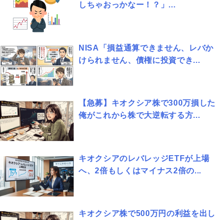
しちゃおっかなー！？」...
NISA「損益通算できません、レバか
けられません、債権に投資でき...
【急募】キオクシア株で300万損した
俺がこれから株で大逆転する方...
キオクシアのレバレッジETFが上場
へ、2倍もしくはマイナス2倍の...
キオクシア株で500万円の利益を出し