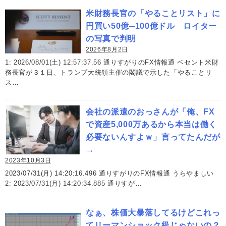
米財務長官の「やることリスト」に
円買い50億─100億ドル ロイター
の写真で判明
2026年8月2日
1: 2026/08/01(土) 12:57:37.56 通りすがりのFX情報通 ベセント米財
務長官が３１日、ト‌ランプ大統領主催の閣議で示した「やること⁠リ
ス…
会社の派遣のおっさんが「俺、FX
で資産5,000万あるから本当は働く
必要ないんすよｗ」言ってたんだが
→
2023年10月3日
2023/07/31(月) 14:20:16.496 通りすがりのFX情報通 うらやましい
2: 2023/07/31(月) 14:20:34.885 通りすが…
なぁ、株価大暴落してるけどこれっ
てリーマンショック級じゃないの？