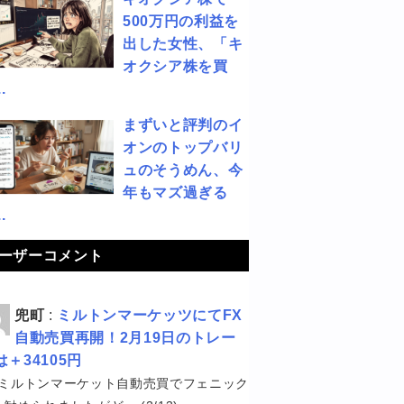
500万円の利益を
出した女性、「キ
オクシア株を買
.
まずいと評判のイ
オンのトップバリ
ュのそうめん、今
年もマズ過ぎる
.
ーザーコメント
兜町
:
ミルトンマーケッツにてFX
自動売買再開！2月19日のトレー
は＋34105円
ミルトンマーケット自動売買でフェニック