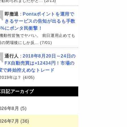
勧められましたがど... (2/13)
即撤退
:
Pontaポイントを運用で
きるサービスの告知が出るも手数
5%にポンタ民衝撃！
機動性皆無でヤバい。 前日運用止めても
の閉場後にしか反... (7/01)
通行人
:
2018年8月20日～24日の
FX自動売買は+12434円！市場の
変で終始控えめなトレード
2019年は？ (4/05)
X日記アーカイブ
026年8月
(5)
026年7月
(36)