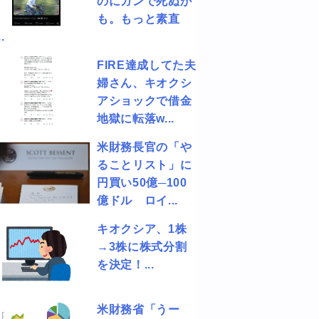
のにガンで死ぬか
も。もっと素直
.
FIRE達成してた夫
婦さん、キオクシ
アショックで借金
地獄に転落w...
米財務長官の「や
ることリスト」に
円買い50億─100
億ドル ロイ...
キオクシア、1株
→3株に株式分割
を決定！...
米財務省「うー