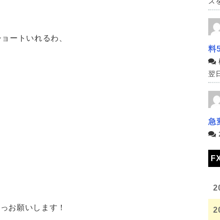
スを
ショートいれるわ、
料
翌日
急
F
2
チっお願いします！
2