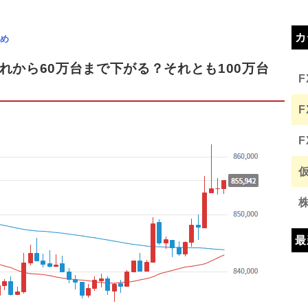
カ
め
れから60万台まで下がる？それとも100万台
最