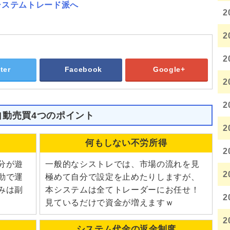
2
2
2
ter
Facebook
Google+
2
2
自動売買4つのポイント
2
何もしない不労所得
2
分が遊
一般的なシストレでは、市場の流れを見
2
動で運
極めて自分で設定を止めたりしますが、
みは副
本システムは全てトレーダーにお任せ！
2
見ているだけで資金が増えますｗ
2
システム代金の返金制度