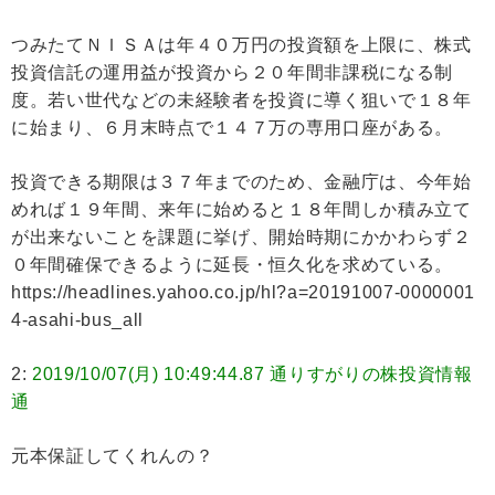
つみたてＮＩＳＡは年４０万円の投資額を上限に、株式
投資信託の運用益が投資から２０年間非課税になる制
度。若い世代などの未経験者を投資に導く狙いで１８年
に始まり、６月末時点で１４７万の専用口座がある。
投資できる期限は３７年までのため、金融庁は、今年始
めれば１９年間、来年に始めると１８年間しか積み立て
が出来ないことを課題に挙げ、開始時期にかかわらず２
０年間確保できるように延長・恒久化を求めている。
https://headlines.yahoo.co.jp/hl?a=20191007-0000001
4-asahi-bus_all
2:
2019/10/07(月) 10:49:44.87 通りすがりの株投資情報
通
元本保証してくれんの？