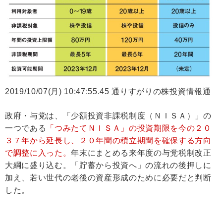
2019/10/07(月) 10:47:55.45 通りすがりの株投資情報通
政府・与党は、「少額投資非課税制度（ＮＩＳＡ）」の
一つである
「つみたてＮＩＳＡ」の投資期限を今の２０
３７年から延長し、２０年間の積立期間を確保する方向
で調整に入った。
年末にまとめる来年度の与党税制改正
大綱に盛り込む。「貯蓄から投資へ」の流れの後押しに
加え、若い世代の老後の資産形成のために必要だと判断
した。