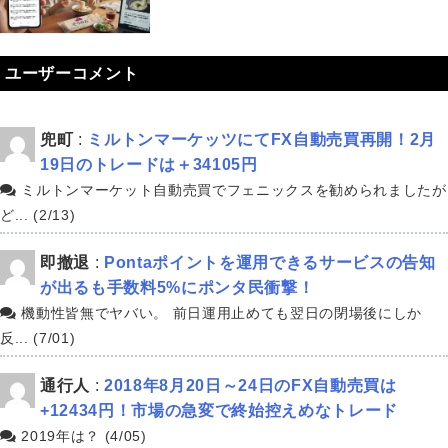
ユーザーコメント
兜町
:
ミルトンマーケッツにてFX自動売買再開！2月
19日のトレードは＋34105円
ミルトンマーケット自動売買でフェニックスを勧められましたが
ど... (2/13)
即撤退
:
Pontaポイントを運用できるサービスの告知
が出るも手数料5%にポンタ民衝撃！
機動性皆無でヤバい。 前日運用止めても翌日の閉場後にしか
反... (7/01)
通行人
:
2018年8月20日～24日のFX自動売買は
+12434円！市場の急変で終始控えめなトレード
2019年は？ (4/05)