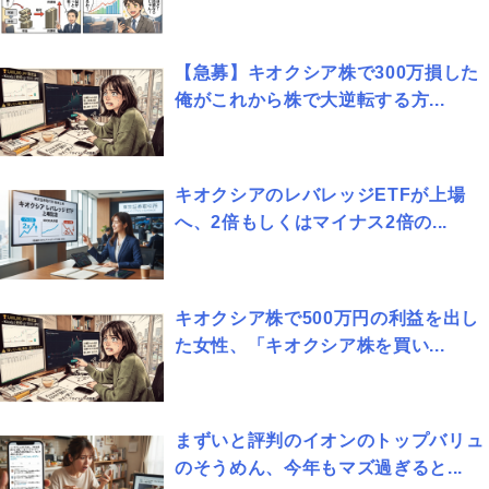
【急募】キオクシア株で300万損した
俺がこれから株で大逆転する方...
キオクシアのレバレッジETFが上場
へ、2倍もしくはマイナス2倍の...
キオクシア株で500万円の利益を出し
た女性、「キオクシア株を買い...
まずいと評判のイオンのトップバリュ
のそうめん、今年もマズ過ぎると...