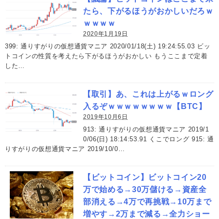
たら、下がるほうがおかしいだろｗ
ｗｗｗｗ
2020年1月19日
399: 通りすがりの仮想通貨マニア 2020/01/18(土) 19:24:55.03 ビッ
トコインの性質を考えたら下がるほうがおかしい もうここまで定着
した…
【取引】あ、これは上がるｗロング
入るぞｗｗｗｗｗｗｗｗ【BTC】
2019年10月6日
913: 通りすがりの仮想通貨マニア 2019/1
0/06(日) 18:14:53.91 くこでロング 915: 通
りすがりの仮想通貨マニア 2019/10/0…
【ビットコイン】ビットコイン20
万で始める→30万儲ける→資産全
部消える→4万で再挑戦→10万まで
増やす→2万まで減る→全力ショー