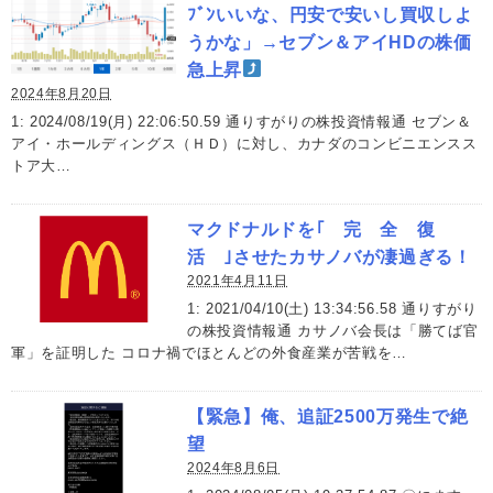
ﾌﾞﾝいいな、円安で安いし買収しよ
うかな」→セブン＆アイHDの株価
急上昇
2024年8月20日
1: 2024/08/19(月) 22:06:50.59 通りすがりの株投資情報通 セブン＆
アイ・ホールディングス（ＨＤ）に対し、カナダのコンビニエンスス
トア大…
マクドナルドを｢ 完 全 復
活 ｣させたカサノバが凄過ぎる！
2021年4月11日
1: 2021/04/10(土) 13:34:56.58 通りすがり
の株投資情報通 カサノバ会長は「勝てば官
軍」を証明した コロナ禍でほとんどの外食産業が苦戦を…
【緊急】俺、追証2500万発生で絶
望
2024年8月6日