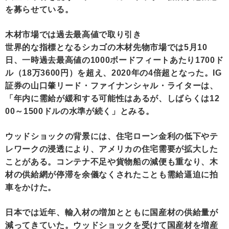
を募らせている。
木材市場では過去最高値で取り引き
世界的な指標となるシカゴの木材先物市場では5月10
日、一時過去最高値の1000ボードフィートあたり1700ド
ル（18万3600円）を超え、2020年の4倍超となった。IG
証券の山口肇リード・ファイナンシャル・ライターは、
「年内に需給が緩和する可能性はあるが、しばらくは12
00～1500ドルの水準が続く」とみる。
ウッドショックの背景には、住宅ローン金利の低下やテ
レワークの浸透により、アメリカの住宅需要が拡大した
ことがある。コンテナ不足や貨物船の減便も重なり、木
材の供給網が停滞を余儀なくされたことも需給逼迫に拍
車をかけた。
日本では近年、輸入材の増加とともに国産材の供給量が
減ってきていた。ウッドショックを受けて国産材を増産