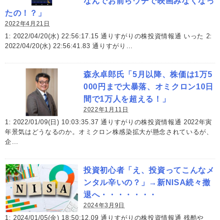
なんでお前らウチで映画みなくなっ
たの！？」
2022年4月21日
1: 2022/04/20(水) 22:56:17.15 通りすがりの株投資情報通 いった 2:
2022/04/20(水) 22:56:41.83 通りすがり…
森永卓郎氏「5月以降、株価は1万5
000円まで大暴落、オミクロン10日
間で1万人を超える！」
2022年1月11日
1: 2022/01/09(日) 10:03:35.37 通りすがりの株投資情報通 2022年寅
年景気はどうなるのか。オミクロン株感染拡大が懸念されているが、
企…
投資初心者「え、投資ってこんなメ
ンタル辛いの？」→新NISA続々撤
退へ・・・・・・・
2024年3月9日
1: 2024/01/05(金) 18:50:12.09 通りすがりの株投資情報通 残酷や