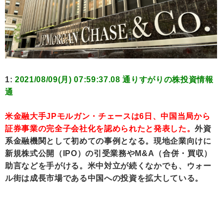
1:
2021/08/09(月) 07:59:37.08 通りすがりの株投資情報
通
米金融大手JPモルガン・チェースは6日、中国当局から
証券事業の完全子会社化を認められたと発表した。
外資
系金融機関として初めての事例となる。現地企業向けに
新規株式公開（IPO）の引受業務やM&A（合併・買収）
助言などを手がける。米中対立が続くなかでも、ウォー
ル街は成長市場である中国への投資を拡大している。