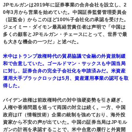
JPモルガンは2019年に証券事業の合弁会社を設立し、2
0年3月から営業を始めていた。中国証券監督管理委員会
（証監会）からこのほど100%子会社化の承認を受けた。
ジェイミー・ダイモン最高経営責任者は声明で「中国は
多くの顧客とJPモルガン・チェースにとって、世界で最
も大きな機会の一つだ」と述べた。
米中はトランプ政権時代の貿易協議で金融の外資規制緩
和で合意していた。ゴールドマン・サックスも中国当局
に対し、証券合弁の完全子会社化を申請済みだ。米資産
運用大手ブラックロックは5月、資産運用事業の認可を取
得した。
バイデン政権は前政権時代の対中強硬姿勢を引き継ぎ、
人権や香港問題を巡って両国の対立は続く。一方、中国
政府はIT（情報技術）企業の統制を強めており、海外投
資家から不安の声が出ていた。中国の証券当局はJPモル
ガンの計画を承認することで、米中合意の履行と外資開