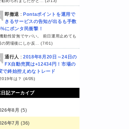
勧められましたがど... (2/13)
即撤退
:
Pontaポイントを運用で
きるサービスの告知が出るも手数
5%にポンタ民衝撃！
機動性皆無でヤバい。 前日運用止めても
の閉場後にしか反... (7/01)
通行人
:
2018年8月20日～24日の
FX自動売買は+12434円！市場の
変で終始控えめなトレード
2019年は？ (4/05)
X日記アーカイブ
026年8月
(5)
026年7月
(36)