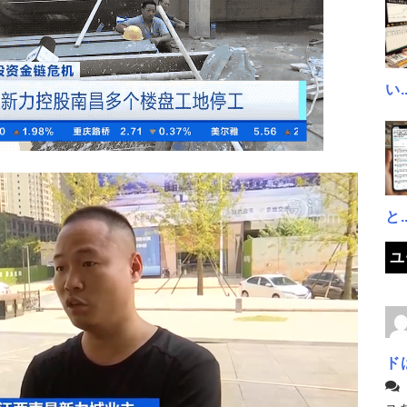
い..
と..
ユ
ド