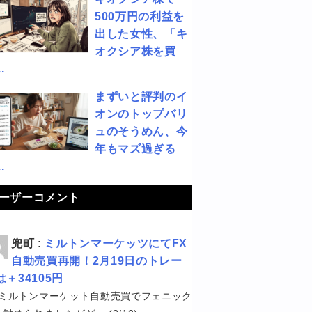
500万円の利益を
出した女性、「キ
オクシア株を買
.
まずいと評判のイ
オンのトップバリ
ュのそうめん、今
年もマズ過ぎる
.
ーザーコメント
兜町
:
ミルトンマーケッツにてFX
自動売買再開！2月19日のトレー
は＋34105円
ミルトンマーケット自動売買でフェニック