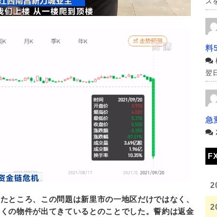
スを
料
翌日
急
F
2
いたところ、この問題は新里市の一地区だけではなく、
2
多くの物件が出てきているとのことでした。誓約は返金