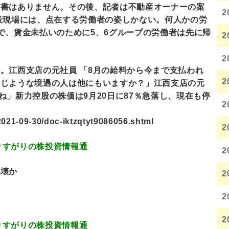
明書はありません。その後、記者は不動産オーナーの案
2
設現場には、点在する労働者の姿しかない。何人かの労
で、賃金未払いのために5、6グループの労働者は先に帰
2
2
。江西支店の元社員 「8月の給料から今まで支払われ
2
同じような境遇の人は他にもいますか？」江西支店の元
すね」新力控股の株価は9月20日に87％急落し、現在も停
2
2021-09-30/doc-iktzqtyt9086056.shtml
2
.62 通りすがりの株投資情報通
2
崩壊か
2
2
2
.65 通りすがりの株投資情報通