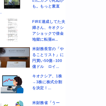
のにガンで死ぬか
も。もっと素直
.
FIRE達成してた夫
婦さん、キオクシ
アショックで借金
地獄に転落w...
米財務長官の「や
ることリスト」に
円買い50億─100
億ドル ロイ...
キオクシア、1株
→3株に株式分割
を決定！...
米財務省「うー