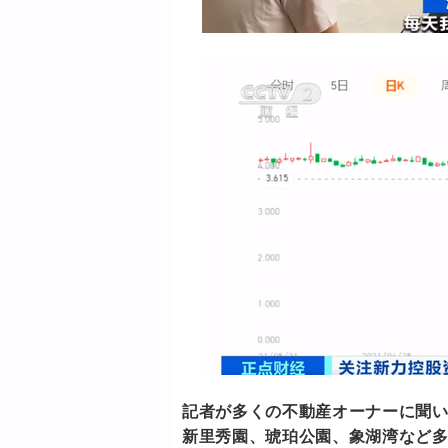
記者が多くの不動産オーナーに聞
新里秀園、琥珀公園、象湖湾など