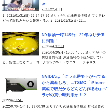
w
2021年2月5日
1: 2021/01/31(日) 22:54:57.89 通りすがりの株投資情報通 フジテレ
ビって詐欺みたいな報道するね 2: 2021/01/31(日) 22…
NY原油一時14$台 21年ぶり安値
に到達！
2020年4月21日
2020/04/20(月) 15:33:48.88 通りすがりの
株投資情報通 原油価格の下落が続いてい
る。指標となるニューヨーク市場のWTI（ウエスト・テキサス…
NVIDIAは「グラボ需要下がってる
から減産しろ」→TSMC「iPhone
減産で暇だからどんどん作るわ」グ
ラボの買い時到来か！？
2022年7月5日
2022/07/04(月) 15:19:00.39 通りすがりの株投資情報通 暗号通貨の