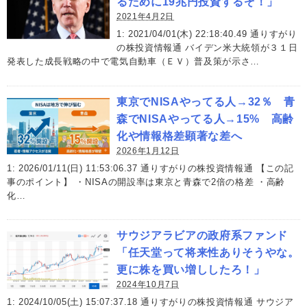
るために19兆円投資するぞ！」
2021年4月2日
1: 2021/04/01(木) 22:18:40.49 通りすがり
の株投資情報通 バイデン米大統領が３１日
発表した成長戦略の中で電気自動車（ＥＶ）普及策が示さ…
東京でNISAやってる人→32％ 青
森でNISAやってる人→15% 高齢
化や情報格差顕著な差へ
2026年1月12日
1: 2026/01/11(日) 11:53:06.37 通りすがりの株投資情報通 【この記
事のポイント】 ・NISAの開設率は東京と青森で2倍の格差 ・高齢
化…
サウジアラビアの政府系ファンド
「任天堂って将来性ありそうやな。
更に株を買い増ししたろ！」
2024年10月7日
1: 2024/10/05(土) 15:07:37.18 通りすがりの株投資情報通 サウジア