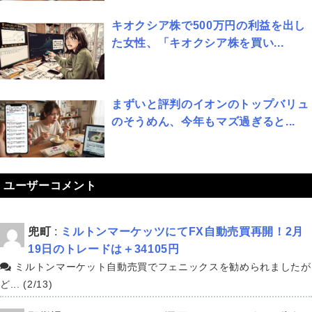
キオクシア株で500万円の利益を出し
た女性、「キオクシア株を買い...
まずいと評判のイオンのトップバリュ
のそうめん、今年もマズ過ぎると...
ユーザーコメント
兜町
:
ミルトンマーケッツにてFX自動売買再開！2月
19日のトレードは＋34105円
ミルトンマーケット自動売買でフェニックスを勧められましたが
ど... (2/13)