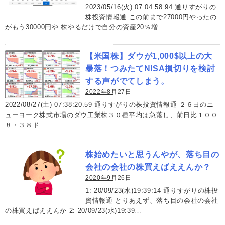
2023/05/16(火) 07:04:58.94 通りすがりの
株投資情報通 この前まで27000円やったの
がもう30000円や 株やるだけで自分の資産20％増…
【米国株】ダウが1,000$以上の大
暴落！つみたてNISA損切りを検討
する声がでてしまう。
2022年8月27日
2022/08/27(土) 07:38:20.59 通りすがりの株投資情報通 ２６日のニ
ューヨーク株式市場のダウ工業株３０種平均は急落し、前日比１００
８・３８ド…
株始めたいと思うんやが、落ち目の
会社の会社の株買えばええんか？
2020年9月26日
1: 20/09/23(水)19:39:14 通りすがりの株投
資情報通 とりあえず、落ち目の会社の会社
の株買えばええんか 2: 20/09/23(水)19:39…