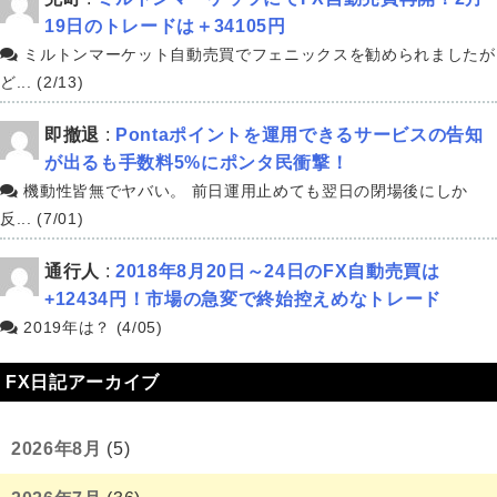
19日のトレードは＋34105円
ミルトンマーケット自動売買でフェニックスを勧められましたが
ど... (2/13)
即撤退
:
Pontaポイントを運用できるサービスの告知
が出るも手数料5%にポンタ民衝撃！
機動性皆無でヤバい。 前日運用止めても翌日の閉場後にしか
反... (7/01)
通行人
:
2018年8月20日～24日のFX自動売買は
+12434円！市場の急変で終始控えめなトレード
2019年は？ (4/05)
FX日記アーカイブ
2026年8月
(5)