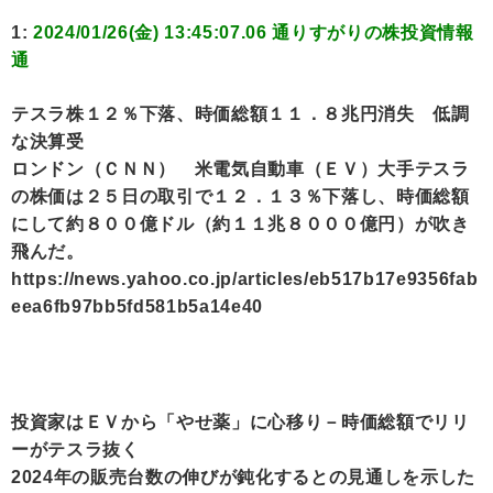
1:
2024/01/26(金) 13:45:07.06 通りすがりの株投資情報
通
テスラ株１２％下落、時価総額１１．８兆円消失 低調
な決算受
ロンドン（ＣＮＮ） 米電気自動車（ＥＶ）大手テスラ
の株価は２５日の取引で１２．１３％下落し、時価総額
にして約８００億ドル（約１１兆８０００億円）が吹き
飛んだ。
https://news.yahoo.co.jp/articles/eb517b17e9356fab
eea6fb97bb5fd581b5a14e40
投資家はＥＶから「やせ薬」に心移り－時価総額でリリ
ーがテスラ抜く
2024年の販売台数の伸びが鈍化するとの見通しを示した