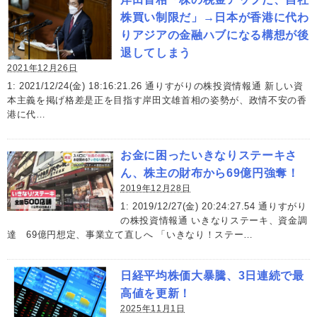
株買い制限だ」→日本が香港に代わ
りアジアの金融ハブになる構想が後
退してしまう
2021年12月26日
1: 2021/12/24(金) 18:16:21.26 通りすがりの株投資情報通 新しい資
本主義を掲げ格差是正を目指す岸田文雄首相の姿勢が、政情不安の香
港に代…
お金に困ったいきなりステーキさ
ん、株主の財布から69億円強奪！
2019年12月28日
1: 2019/12/27(金) 20:24:27.54 通りすがり
の株投資情報通 いきなりステーキ、資金調
達 69億円想定、事業立て直しへ 「いきなり！ステー…
日経平均株価大暴騰、3日連続で最
高値を更新！
2025年11月1日