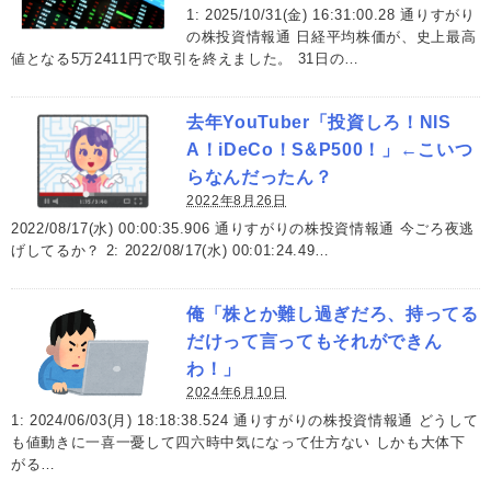
1: 2025/10/31(金) 16:31:00.28 通りすがり
の株投資情報通 日経平均株価が、史上最高
値となる5万2411円で取引を終えました。 31日の…
去年YouTuber「投資しろ！NIS
A！iDeCo！S&P500！」←こいつ
らなんだったん？
2022年8月26日
2022/08/17(水) 00:00:35.906 通りすがりの株投資情報通 今ごろ夜逃
げしてるか？ 2: 2022/08/17(水) 00:01:24.49…
俺「株とか難し過ぎだろ、持ってる
だけって言ってもそれができん
わ！」
2024年6月10日
1: 2024/06/03(月) 18:18:38.524 通りすがりの株投資情報通 どうして
も値動きに一喜一憂して四六時中気になって仕方ない しかも大体下
がる…