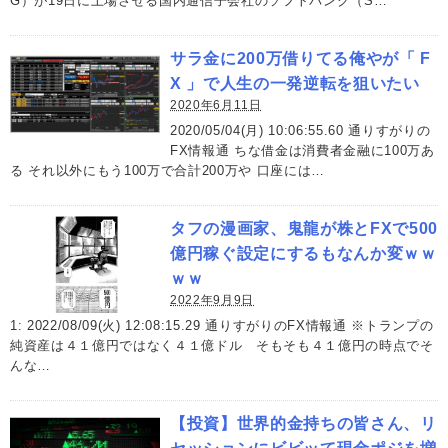
G）が19日に上場させる国内通信子会社のソフトバンク（S…
サラ金に200万借りてる俺やが「 F
X 」で人生の一発逆転を狙いたい
2020年6月11日
2020/05/04(月) 10:06:55.60 通りすがりの
FX情報通 ちな借金は消費者金融に100万あ
る それ以外にもう100万で合計200万や 口座には…
タフの漫画家、鬼龍が株とFXで500
億円稼ぐ設定にするもなんか変ｗｗ
ｗｗ
2022年9月9日
1: 2022/08/09(火) 12:08:15.29 通りすがりのFX情報通 ※トランプの
純資産は４１億円ではなく４１億ドル そもそも４１億円の時点でそ
んな…
【投資】世界的金持ちの皆さん、リ