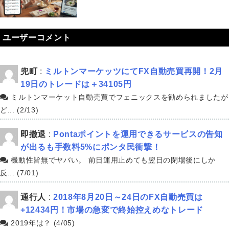
ユーザーコメント
兜町
:
ミルトンマーケッツにてFX自動売買再開！2月
19日のトレードは＋34105円
ミルトンマーケット自動売買でフェニックスを勧められましたが
ど... (2/13)
即撤退
:
Pontaポイントを運用できるサービスの告知
が出るも手数料5%にポンタ民衝撃！
機動性皆無でヤバい。 前日運用止めても翌日の閉場後にしか
反... (7/01)
通行人
:
2018年8月20日～24日のFX自動売買は
+12434円！市場の急変で終始控えめなトレード
2019年は？ (4/05)