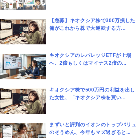
【急募】キオクシア株で300万損した
俺がこれから株で大逆転する方...
キオクシアのレバレッジETFが上場
へ、2倍もしくはマイナス2倍の...
キオクシア株で500万円の利益を出し
た女性、「キオクシア株を買い...
まずいと評判のイオンのトップバリュ
のそうめん、今年もマズ過ぎると...