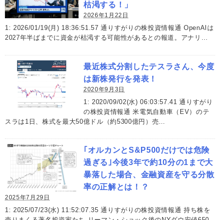
枯渇する！」
2026年1月22日
1: 2026/01/19(月) 18:36:51.57 通りすがりの株投資情報通 OpenAIは
2027年半ばまでに資金が枯渇する可能性があるとの報道。アナリ…
最近株式分割したテスラさん、今度
は新株発行を発表！
2020年9月3日
1: 2020/09/02(水) 06:03:57.41 通りすがり
の株投資情報通 米電気自動車（EV）のテ
スラは1日、株式を最大50億ドル（約5300億円）売…
｢オルカンとS&P500だけでは危険
過ぎる｣今後3年で約10分の1まで大
暴落した場合、金融資産を守る分散
率の正解とは！？
2025年7月29日
1: 2025/07/23(水) 11:52:07.35 通りすがりの株投資情報通 持ち株を
売りまくる著名投資家たち リーマン・ショック後のNYダウ安値650