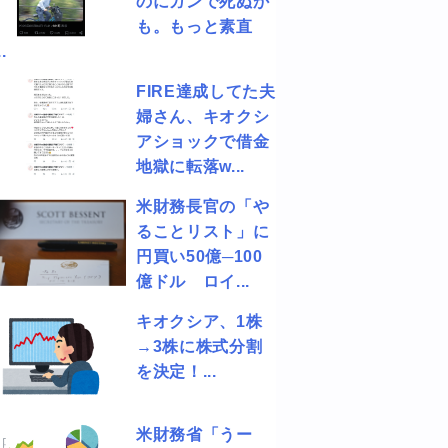
のにガンで死ぬか
も。もっと素直
.
FIRE達成してた夫
婦さん、キオクシ
アショックで借金
地獄に転落w...
米財務長官の「や
ることリスト」に
円買い50億─100
億ドル ロイ...
キオクシア、1株
→3株に株式分割
を決定！...
米財務省「うー