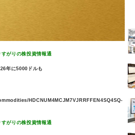
.26 通りすがりの株投資情報通
6年に5000ドルも
ets/commodities/HDCNUM4MCJM7VJRRFFEN4SQ4SQ-
.61 通りすがりの株投資情報通