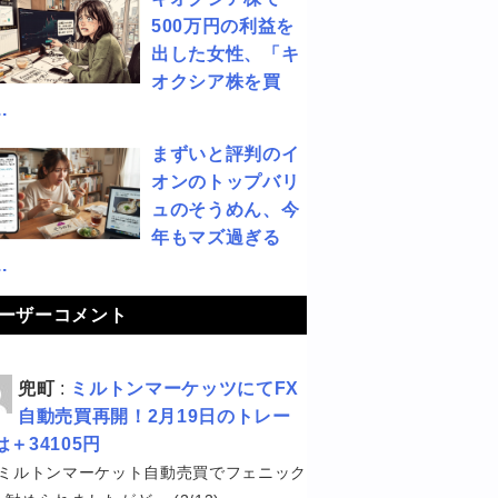
500万円の利益を
出した女性、「キ
オクシア株を買
.
まずいと評判のイ
オンのトップバリ
ュのそうめん、今
年もマズ過ぎる
.
ーザーコメント
兜町
:
ミルトンマーケッツにてFX
自動売買再開！2月19日のトレー
は＋34105円
ミルトンマーケット自動売買でフェニック