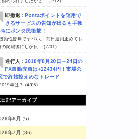
勧められましたがど... (2/13)
即撤退
:
Pontaポイントを運用で
きるサービスの告知が出るも手数
5%にポンタ民衝撃！
機動性皆無でヤバい。 前日運用止めても
の閉場後にしか反... (7/01)
通行人
:
2018年8月20日～24日の
FX自動売買は+12434円！市場の
変で終始控えめなトレード
2019年は？ (4/05)
X日記アーカイブ
026年8月
(5)
026年7月
(36)