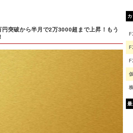
カ
万円突破から半月で2万3000超まで上昇！もう
！
最