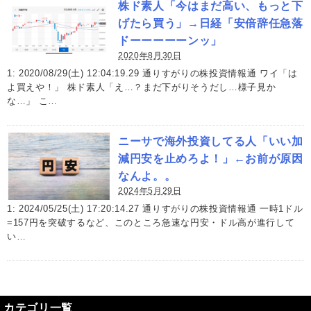
株ド素人「今はまだ高い、もっと下
げたら買う」→日経「安倍辞任急落
ドーーーーーンッ」
2020年8月30日
1: 2020/08/29(土) 12:04:19.29 通りすがりの株投資情報通 ワイ「は
よ買えや！」 株ド素人「え…？まだ下がりそうだし…様子見か
な…」 こ…
ニーサで海外投資してる人「いい加
減円安を止めろよ！」←お前が原因
なんよ。。
2024年5月29日
1: 2024/05/25(土) 17:20:14.27 通りすがりの株投資情報通 一時1ドル
=157円を突破するなど、このところ急速な円安・ドル高が進行して
い…
カテゴリ一覧