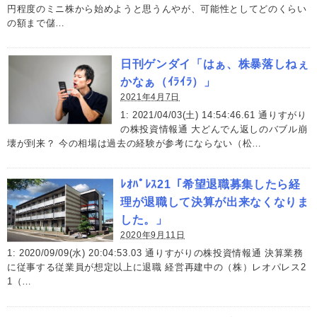
円程度のミニ株から始めようと思うんやが、可能性としてどのくらい
の額まで儲…
日刊ゲンダイ「はぁ、株暴落しねぇ
かなぁ（ｲﾗｲﾗ）」
2021年4月7日
1: 2021/04/03(土) 14:54:46.61 通りすがり
の株投資情報通 大どんでん返しのバブル崩
壊が到来？ 今の相場は過去の経験が参考にならない（松…
ﾚｵﾊﾟﾚｽ21「希望退職募集したら経
理が退職して決算が出来なくなりま
した。」
2020年9月11日
1: 2020/09/09(水) 20:04:53.03 通りすがりの株投資情報通 決算業務
に従事する従業員が想定以上に退職 経営再建中の（株）レオパレス2
1（…