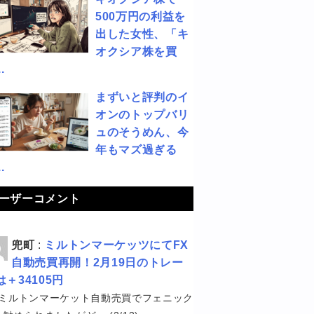
500万円の利益を
出した女性、「キ
オクシア株を買
.
まずいと評判のイ
オンのトップバリ
ュのそうめん、今
年もマズ過ぎる
.
ーザーコメント
兜町
:
ミルトンマーケッツにてFX
自動売買再開！2月19日のトレー
は＋34105円
ミルトンマーケット自動売買でフェニック