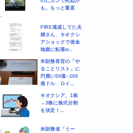
のにガンで死ぬか
も。もっと素直
.
FIRE達成してた夫
婦さん、キオクシ
アショックで借金
地獄に転落w...
米財務長官の「や
ることリスト」に
円買い50億─100
億ドル ロイ...
キオクシア、1株
→3株に株式分割
を決定！...
米財務省「うー