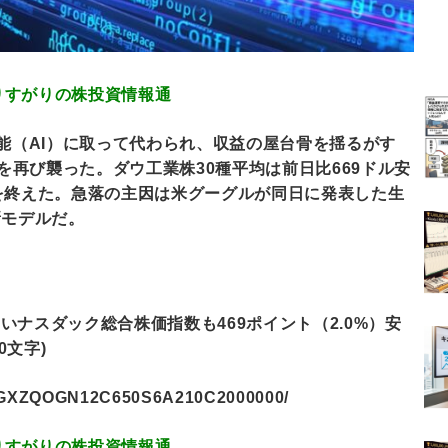
.53 通りすがりの株投資情報通
知能（AI）に取って代わられ、収益の屋台骨を揺るがす
場を再び襲った。ダウ工業株30種平均は前日比669ドル安
取引を終えた。急落の主因は米グーグルが同日に発表した生
の新モデルだ。
ナスダック総合株価指数も469ポイント（2.0%）安
0文字)
le/DGXZQOGN12C650S6A210C2000000/
.14 通りすがりの株投資情報通