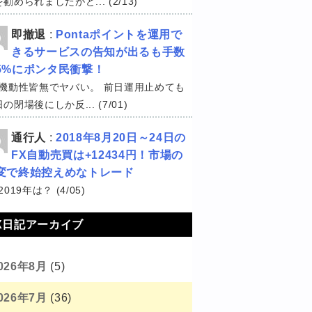
勧められましたがど... (2/13)
即撤退
:
Pontaポイントを運用で
きるサービスの告知が出るも手数
5%にポンタ民衝撃！
機動性皆無でヤバい。 前日運用止めても
の閉場後にしか反... (7/01)
通行人
:
2018年8月20日～24日の
FX自動売買は+12434円！市場の
変で終始控えめなトレード
2019年は？ (4/05)
X日記アーカイブ
026年8月
(5)
026年7月
(36)