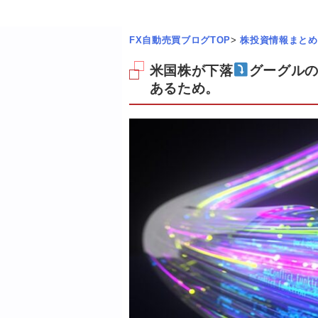
FX自動売買ブログTOP
>
株投資情報まとめ
米国株が下落
グーグルの
あるため。