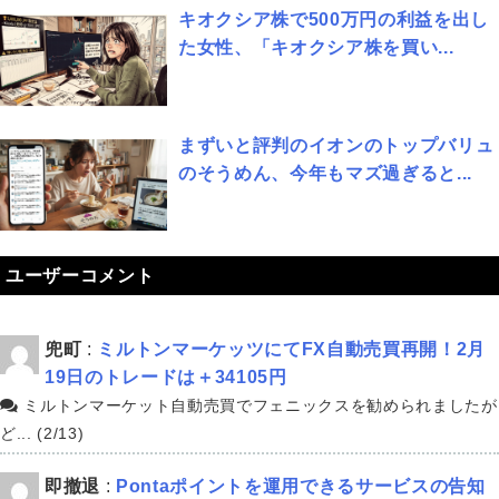
キオクシア株で500万円の利益を出し
た女性、「キオクシア株を買い...
まずいと評判のイオンのトップバリュ
のそうめん、今年もマズ過ぎると...
ユーザーコメント
兜町
:
ミルトンマーケッツにてFX自動売買再開！2月
19日のトレードは＋34105円
ミルトンマーケット自動売買でフェニックスを勧められましたが
ど... (2/13)
即撤退
:
Pontaポイントを運用できるサービスの告知