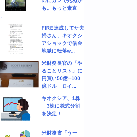
のにガンで死ぬか
も。もっと素直
.
FIRE達成してた夫
婦さん、キオクシ
アショックで借金
地獄に転落w...
米財務長官の「や
ることリスト」に
円買い50億─100
億ドル ロイ...
キオクシア、1株
→3株に株式分割
を決定！...
米財務省「うー