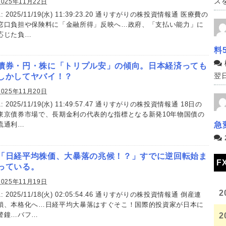
スを
2025年11月22日
1: 2025/11/19(水) 11:39:23.20 通りすがりの株投資情報通 医療費の
窓口負担や保険料に「金融所得」反映へ…政府、「支払い能力」に
応じた負…
料
債券・円・株に「トリプル安」の傾向。日本経済っても
翌日
しかしてヤバイ！？
2025年11月20日
1: 2025/11/19(水) 11:49:57.47 通りすがりの株投資情報通 18日の
東京債券市場で、長期金利の代表的な指標となる新発10年物国債の
急
流通利…
「日経平均株価、大暴落の兆候！？」すでに逆回転始ま
F
っている。
2025年11月19日
2
1: 2025/11/18(火) 02:05:54.46 通りすがりの株投資情報通 倒産連
鎖、本格化へ…日経平均大暴落はすぐそこ！国際的投資家が日本に
警鐘…バフ…
2