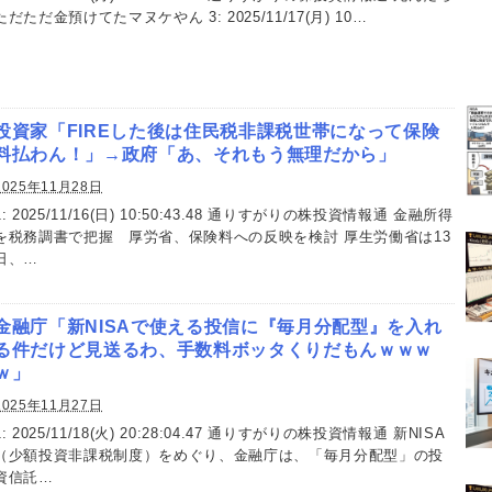
ただただ金預けてたマヌケやん 3: 2025/11/17(月) 10…
投資家「FIREした後は住民税非課税世帯になって保険
料払わん！」→政府「あ、それもう無理だから」
2025年11月28日
1: 2025/11/16(日) 10:50:43.48 通りすがりの株投資情報通 金融所得
を税務調書で把握 厚労省、保険料への反映を検討 厚生労働省は13
日、…
金融庁「新NISAで使える投信に『毎月分配型』を入れ
る件だけど見送るわ、手数料ボッタくりだもんｗｗｗ
ｗ」
2025年11月27日
1: 2025/11/18(火) 20:28:04.47 通りすがりの株投資情報通 新NISA
（少額投資非課税制度）をめぐり、金融庁は、「毎月分配型」の投
資信託…