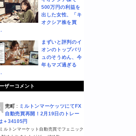
500万円の利益を
出した女性、「キ
オクシア株を買
.
まずいと評判のイ
オンのトップバリ
ュのそうめん、今
年もマズ過ぎる
.
ーザーコメント
兜町
:
ミルトンマーケッツにてFX
自動売買再開！2月19日のトレー
は＋34105円
ミルトンマーケット自動売買でフェニック