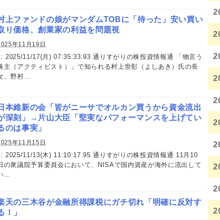
2
村上ファンドの娘がマンダムTOBに「待った」安い買い
取り価格、創業家の利益を問題視
2
2025年11月19日
2
1: 2025/11/17(月) 07:35:33.93 通りすがりの株投資情報通 「物言う
株主（アクティビスト）」で知られる村上世彰（よしあき）氏の長
女、野村…
2
2
日本維新の会「皆がニーサでオルカン買うから資金流出
が深刻」→片山大臣「堅実なパフォーマンスを上げてい
2
るのは事実」
2025年11月15日
2
1: 2025/11/13(木) 11:10:17.95 通りすがりの株投資情報通 11月10
日の衆議院予算委員会において、NISAで国内資産が海外に流出して
2
い…
2
楽天の三木谷が金融所得課税にガチ切れ「明確に反対す
2
る！」