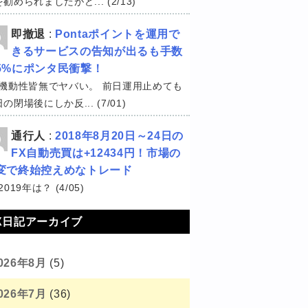
勧められましたがど... (2/13)
即撤退
:
Pontaポイントを運用で
きるサービスの告知が出るも手数
5%にポンタ民衝撃！
機動性皆無でヤバい。 前日運用止めても
の閉場後にしか反... (7/01)
通行人
:
2018年8月20日～24日の
FX自動売買は+12434円！市場の
変で終始控えめなトレード
2019年は？ (4/05)
X日記アーカイブ
026年8月
(5)
026年7月
(36)