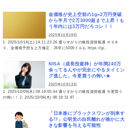
金価格が史上空前の1g=2万円突破
から半月で2万3000超まで上昇！も
う年内には3万円だろコレ！！
2025年10月19日
1: 2025/10/18(土) 14:11:23.26 通りすがりの株投資情報通 ＨＳＢ
Ｃ、金価格予想を上方修正 26年に5000ドルも https://jp…
NISA（成長投資枠）が年間240万
余ってるんやが完全にやるタイミン
グ逃した。今更買うの怖い★
2025年10月13日
1: 2025/10/09(木) 08:19:05.44 通りすがりの株投資情報通 今更買う
の怖い！ 2: 2025/10/09(木) 08:19:31.97 …
「日本株にブラックスワンが到来す
る!?」公明党の自民離れが株かに大
きな影響を与える可能性