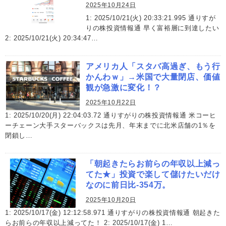
2025年10月24日
1: 2025/10/21(火) 20:33:21.995 通りすが
りの株投資情報通 早く富裕層に到達したい
2: 2025/10/21(火) 20:34:47…
アメリカ人「スタバ高過ぎ、もう行
かんわｗ」→米国で大量閉店、価値
観が急激に変化！？
2025年10月22日
1: 2025/10/20(月) 22:04:03.72 通りすがりの株投資情報通 米コーヒ
ーチェーン大手スターバックスは先月、年末までに北米店舗の1％を
閉鎖し…
「朝起きたらお前らの年収以上減っ
てた★」投資で楽して儲けたいだけ
なのに前日比-354万。
2025年10月20日
1: 2025/10/17(金) 12:12:58.971 通りすがりの株投資情報通 朝起きた
らお前らの年収以上減ってた！ 2: 2025/10/17(金) 1…