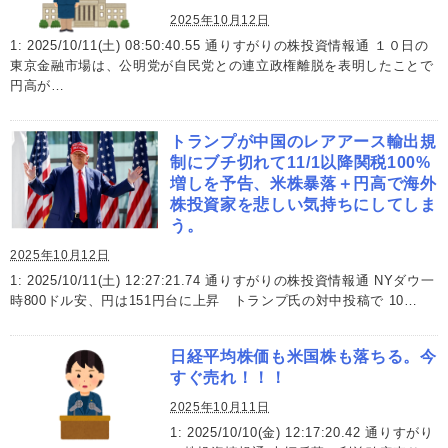
2025年10月12日
1: 2025/10/11(土) 08:50:40.55 通りすがりの株投資情報通 １０日の
東京金融市場は、公明党が自民党との連立政権離脱を表明したことで
円高が…
トランプが中国のレアアース輸出規
制にブチ切れて11/1以降関税100%
増しを予告、米株暴落＋円高で海外
株投資家を悲しい気持ちにしてしま
う。
2025年10月12日
1: 2025/10/11(土) 12:27:21.74 通りすがりの株投資情報通 NYダウ一
時800ドル安、円は151円台に上昇 トランプ氏の対中投稿で 10…
日経平均株価も米国株も落ちる。今
すぐ売れ！！！
2025年10月11日
1: 2025/10/10(金) 12:17:20.42 通りすがり