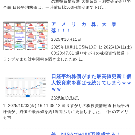
の株投資情報通 大幅反落＝利益確定売りで
全面 日経平均株価は、一時前日比360円超安まで下げ…
ア メ リ カ 株、大 暴
落！！！
2025年10月11日
2025年10月11日5時10分 1: 2025/10/11(土)
00:20:47.61 通りすがりの株投資情報通 ト
ランプがまた対中関税を騒ぎ出したため 1…
日経平均株価がまた最高値更新！個
人投資家を喜ばせ続けてしまうｗｗ
ｗｗ
2025年10月4日
1: 2025/10/03(金) 16:11:38.12 通りすがりの株投資情報通 日経平均
株価が、終値の最高値を約1週間ぶりに更新しました。 2日のアメリ
カ市…
俺、NISAで+100万達成する！