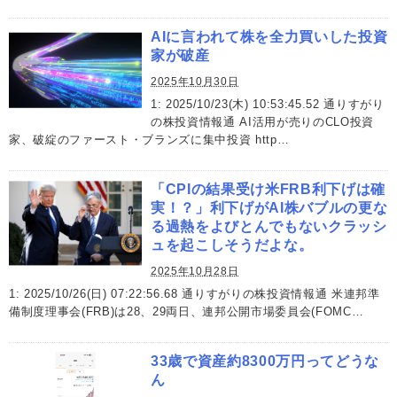
AIに言われて株を全力買いした投資
家が破産
2025年10月30日
1: 2025/10/23(木) 10:53:45.52 通りすがり
の株投資情報通 AI活用が売りのCLO投資
家、破綻のファースト・ブランズに集中投資 http…
「CPIの結果受け米FRB利下げは確
実！？」利下げがAI株バブルの更な
る過熱をよびとんでもないクラッシ
ュを起こしそうだよな。
2025年10月28日
1: 2025/10/26(日) 07:22:56.68 通りすがりの株投資情報通 米連邦準
備制度理事会(FRB)は28、29両日、連邦公開市場委員会(FOMC…
33歳で資産約8300万円ってどうな
ん