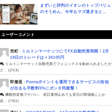
まずいと評判のイオンのトップバリュ
のそうめん、今年もマズ過ぎると...
ユーザーコメント
兜町
:
ミルトンマーケッツにてFX自動売買再開！2月
19日のトレードは＋34105円
ミルトンマーケット自動売買でフェニックスを勧められましたが
ど... (2/13)
即撤退
:
Pontaポイントを運用できるサービスの告知
が出るも手数料5%にポンタ民衝撃！
機動性皆無でヤバい。 前日運用止めても翌日の閉場後にしか
反... (7/01)