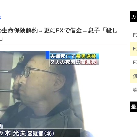
カ
め
の生命保険解約→更にFXで借金→息子「殺し
」
最