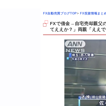
FX自動売買ブログTOP
>
FX投資情報まと
FXで借金→自宅売却親父
てええか？」両親「ええで