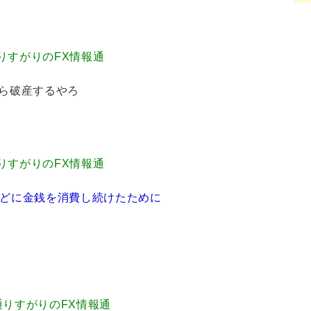
.48 通りすがりのFX情報通
そら破産するやろ
.57 通りすがりのFX情報通
などに金銭を消費し続けたために
1.98 通りすがりのFX情報通