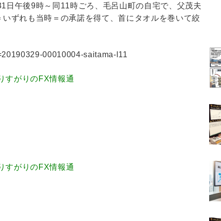
31日午後9時～同11時ごろ、毛呂山町の自宅で、父茂夫
）＝いずれも当時＝の承諾を得て、首にタオルを巻いて絞
?a=20190329-00010004-saitama-l11
.62 通りすがりのFX情報通
.19 通りすがりのFX情報通