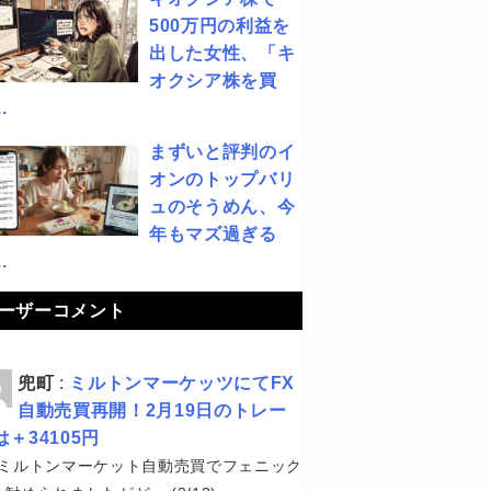
500万円の利益を
出した女性、「キ
オクシア株を買
.
まずいと評判のイ
オンのトップバリ
ュのそうめん、今
年もマズ過ぎる
.
ーザーコメント
兜町
:
ミルトンマーケッツにてFX
自動売買再開！2月19日のトレー
は＋34105円
ミルトンマーケット自動売買でフェニック