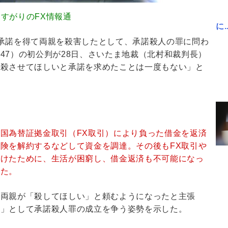
79 通りすがりのFX情報通
に..
承諾を得て両親を殺害したとして、承諾殺人の罪に問わ
47）の初公判が28日、さいたま地裁（北村和裁判長）
、殺させてほしいと承諾を求めたことは一度もない」と
外国為替証拠金取引（FX取引）により負った借金を返済
険を解約するなどして資金を調達。その後もFX取引や
続けたために、生活が困窮し、借金返済も不可能になっ
した。
、両親が「殺してほしい」と頼むようになったと主張
た」として承諾殺人罪の成立を争う姿勢を示した。