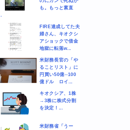
のにガンで死ぬか
も。もっと素直
.
FIRE達成してた夫
婦さん、キオクシ
アショックで借金
地獄に転落w...
米財務長官の「や
ることリスト」に
円買い50億─100
億ドル ロイ...
キオクシア、1株
→3株に株式分割
を決定！...
米財務省「うー