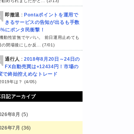
勧められましたがど... (2/13)
即撤退
:
Pontaポイントを運用で
きるサービスの告知が出るも手数
5%にポンタ民衝撃！
機動性皆無でヤバい。 前日運用止めても
の閉場後にしか反... (7/01)
通行人
:
2018年8月20日～24日の
FX自動売買は+12434円！市場の
変で終始控えめなトレード
2019年は？ (4/05)
X日記アーカイブ
026年8月
(5)
026年7月
(36)