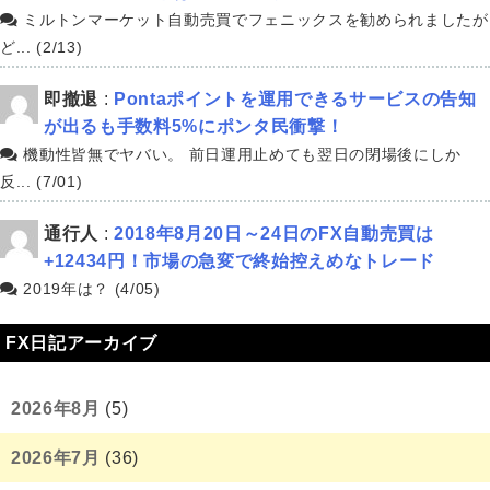
ミルトンマーケット自動売買でフェニックスを勧められましたが
ど... (2/13)
即撤退
:
Pontaポイントを運用できるサービスの告知
が出るも手数料5%にポンタ民衝撃！
機動性皆無でヤバい。 前日運用止めても翌日の閉場後にしか
反... (7/01)
通行人
:
2018年8月20日～24日のFX自動売買は
+12434円！市場の急変で終始控えめなトレード
2019年は？ (4/05)
FX日記アーカイブ
2026年8月
(5)
2026年7月
(36)