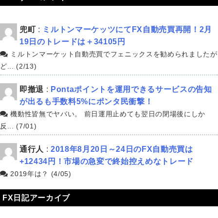
兜町
:
ミルトンマーケッツにてFX自動売買再開！2月
19日のトレードは＋34105円
ミルトンマーケット自動売買でフェニックスを勧められましたが
ど... (2/13)
即撤退
:
Pontaポイントを運用できるサービスの告知
が出るも手数料5%にポンタ民衝撃！
機動性皆無でヤバい。 前日運用止めても翌日の閉場後にしか
反... (7/01)
通行人
:
2018年8月20日～24日のFX自動売買は
+12434円！市場の急変で終始控えめなトレード
2019年は？ (4/05)
FX日記アーカイブ