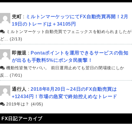
兜町
:
ミルトンマーケッツにてFX自動売買再開！2月
19日のトレードは＋34105円
ミルトンマーケット自動売買でフェニックスを勧められましたが
ど... (2/13)
即撤退
:
Pontaポイントを運用できるサービスの告知
が出るも手数料5%にポンタ民衝撃！
機動性皆無でヤバい。 前日運用止めても翌日の閉場後にしか
反... (7/01)
通行人
:
2018年8月20日～24日のFX自動売買は
+12434円！市場の急変で終始控えめなトレード
2019年は？ (4/05)
FX日記アーカイブ