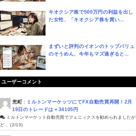
キオクシア株で500万円の利益を出し
た女性、「キオクシア株を買い...
まずいと評判のイオンのトップバリュ
のそうめん、今年もマズ過ぎると...
ユーザーコメント
兜町
:
ミルトンマーケッツにてFX自動売買再開！2月
19日のトレードは＋34105円
ミルトンマーケット自動売買でフェニックスを勧められましたが
ど... (2/13)