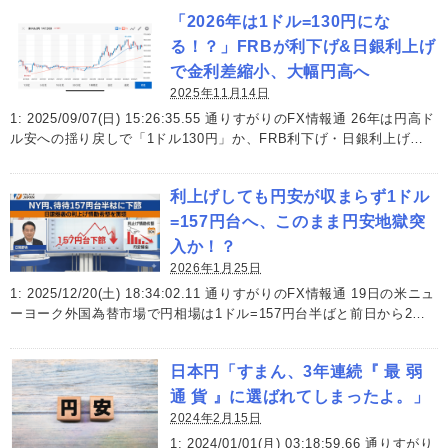
「2026年は1ドル=130円にな
る！？」FRBが利下げ&日銀利上げ
で金利差縮小、大幅円高へ
2025年11月14日
1: 2025/09/07(日) 15:26:35.55 通りすがりのFX情報通 26年は円高ド
ル安への揺り戻しで「1ドル130円」か、FRB利下げ・日銀利上げ…
利上げしても円安が収まらず1ドル
=157円台へ、このまま円安地獄突
入か！？
2026年1月25日
1: 2025/12/20(土) 18:34:02.11 通りすがりのFX情報通 19日の米ニュ
ーヨーク外国為替市場で円相場は1ドル=157円台半ばと前日から2…
日本円「すまん、3年連続『 最 弱
通 貨 』に選ばれてしまったよ。」
2024年2月15日
1: 2024/01/01(月) 03:18:59.66 通りすがり