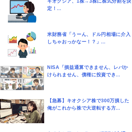
キオクシア、1株→3株に株式分割を決
定！...
米財務省「うーん、ドル円相場に介入
しちゃおっかなー！？」...
NISA「損益通算できません、レバか
けられません、債権に投資でき...
【急募】キオクシア株で300万損した
俺がこれから株で大逆転する方...