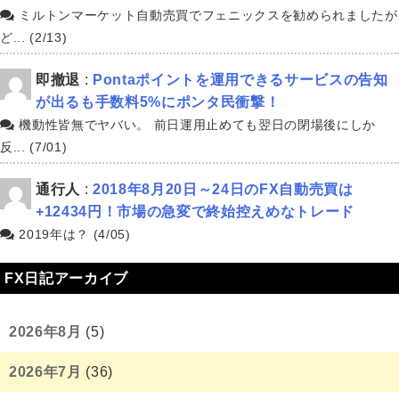
ミルトンマーケット自動売買でフェニックスを勧められましたが
ど... (2/13)
即撤退
:
Pontaポイントを運用できるサービスの告知
が出るも手数料5%にポンタ民衝撃！
機動性皆無でヤバい。 前日運用止めても翌日の閉場後にしか
反... (7/01)
通行人
:
2018年8月20日～24日のFX自動売買は
+12434円！市場の急変で終始控えめなトレード
2019年は？ (4/05)
FX日記アーカイブ
2026年8月
(5)
2026年7月
(36)