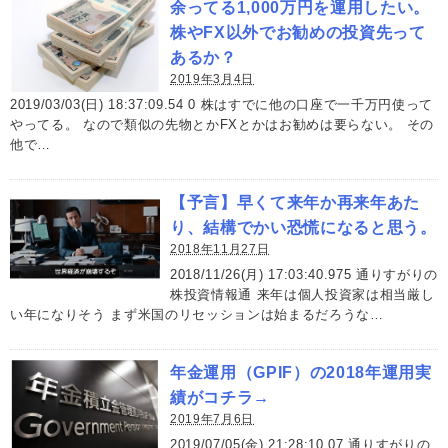
余ってる1,000万円を運用したい。
株やFX以外でお勧めの投資先って
あるか？
2019年3月4日
2019/03/03(日) 18:37:09.54 0 株はすでに他の口座で一千万円使って
やってる。 なので類似の先物とかFXとかはお勧めは要らない。 その
他で…
【予言】早くて来年か再来年あた
り、結構でかい恐慌になると思う。
2018年11月27日
2018/11/26(月) 17:03:40.975 通りすがりの
株投資情報通 来年は個人投資家は相当厳し
い年になりそう まず米国のリセッションは始まるだろうな…
年金運用（GPIF）の2018年運用実
績がコチラ→
2019年7月6日
2019/07/05(金) 21:28:10.07 通りすがりの