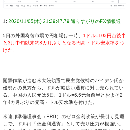
1:
2020/11/05(木) 21:39:47.79 通りすがりのFX情報通
5日の外国為替市場で円相場は一時、
1ドル=103円台後半
と3月中旬以来約8カ月ぶりとなる円高・ドル安水準をつ
けた。
開票作業が進む米大統領選で民主党候補のバイデン氏が
優勢との見方から、ドルが幅広い通貨に対し売られてい
る。中国の人民元は5日、1ドル=6.6元台前半とおよそ2
年4カ月ぶりの元高・ドル安水準を付けた。
米連邦準備理事会（FRB）のゼロ金利政策が長引く見通
しで、ドルは「低金利通貨」として売り圧力が根強い。