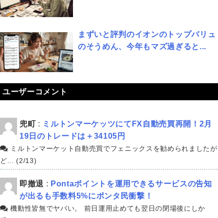
まずいと評判のイオンのトップバリュ
のそうめん、今年もマズ過ぎると...
ユーザーコメント
兜町
:
ミルトンマーケッツにてFX自動売買再開！2月
19日のトレードは＋34105円
ミルトンマーケット自動売買でフェニックスを勧められましたが
ど... (2/13)
即撤退
:
Pontaポイントを運用できるサービスの告知
が出るも手数料5%にポンタ民衝撃！
機動性皆無でヤバい。 前日運用止めても翌日の閉場後にしか