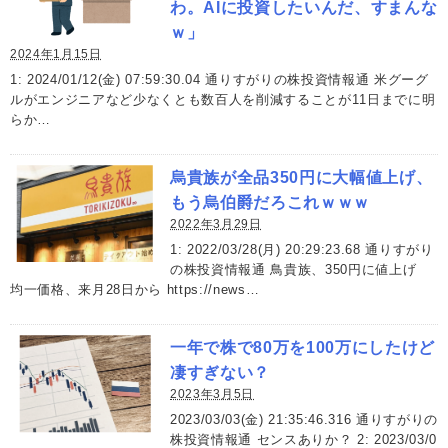
わ。AIに投資したいんだ、すまんな
ｗ」
2024年1月15日
1: 2024/01/12(金) 07:59:30.04 通りすがりの株投資情報通 米グーグ
ルがエンジニアなど少なくとも数百人を削減することが11日までに明
らか…
烏貴族が全品350円に大幅値上げ、
もう烏伯爵だろこれｗｗｗ
2022年3月29日
1: 2022/03/28(月) 20:29:23.68 通りすがり
の株投資情報通 鳥貴族、350円に値上げ
均一価格、来月28日から https://news…
一年で株で80万を100万にしたけど
凄すぎない？
2023年3月5日
2023/03/03(金) 21:35:46.316 通りすがりの
株投資情報通 センスありか？ 2: 2023/03/0