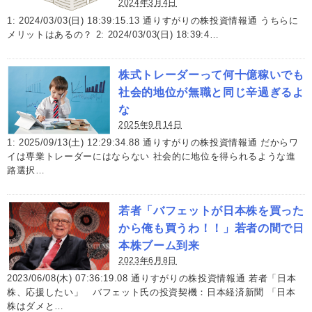
2024年3月4日
1: 2024/03/03(日) 18:39:15.13 通りすがりの株投資情報通 うちらに
メリットはあるの？ 2: 2024/03/03(日) 18:39:4…
株式トレーダーって何十億稼いでも
社会的地位が無職と同じ辛過ぎるよ
な
2025年9月14日
1: 2025/09/13(土) 12:29:34.88 通りすがりの株投資情報通 だからワ
イは専業トレーダーにはならない 社会的に地位を得られるような進
路選択…
若者「バフェットが日本株を買った
から俺も買うわ！！」若者の間で日
本株ブーム到来
2023年6月8日
2023/06/08(木) 07:36:19.08 通りすがりの株投資情報通 若者「日本
株、応援したい」 バフェット氏の投資契機：日本経済新聞 「日本
株はダメと…