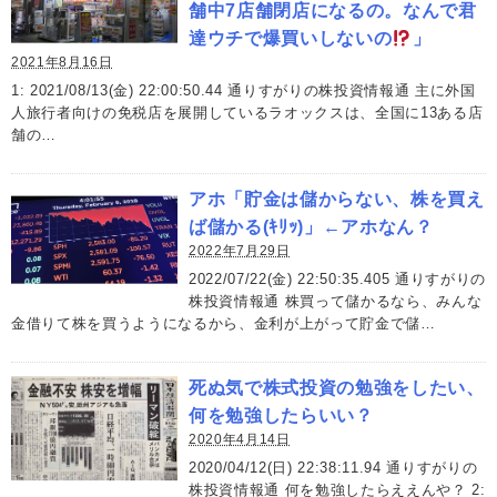
舗中7店舗閉店になるの。なんで君
達ウチで爆買いしないの
」
2021年8月16日
1: 2021/08/13(金) 22:00:50.44 通りすがりの株投資情報通 主に外国
人旅行者向けの免税店を展開しているラオックスは、全国に13ある店
舗の…
アホ「貯金は儲からない、株を買え
ば儲かる(ｷﾘｯ)」←アホなん？
2022年7月29日
2022/07/22(金) 22:50:35.405 通りすがりの
株投資情報通 株買って儲かるなら、みんな
金借りて株を買うようになるから、金利が上がって貯金で儲…
死ぬ気で株式投資の勉強をしたい、
何を勉強したらいい？
2020年4月14日
2020/04/12(日) 22:38:11.94 通りすがりの
株投資情報通 何を勉強したらええんや？ 2: