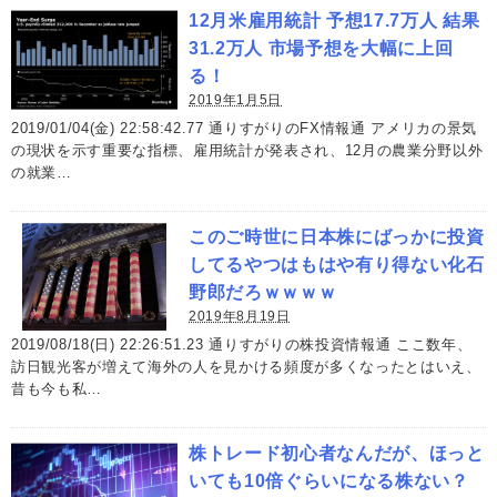
12月米雇用統計 予想17.7万人 結果
31.2万人 市場予想を大幅に上回
る！
2019年1月5日
2019/01/04(金) 22:58:42.77 通りすがりのFX情報通 アメリカの景気
の現状を示す重要な指標、雇用統計が発表され、12月の農業分野以外
の就業…
このご時世に日本株にばっかに投資
してるやつはもはや有り得ない化石
野郎だろｗｗｗｗ
2019年8月19日
2019/08/18(日) 22:26:51.23 通りすがりの株投資情報通 ここ数年、
訪日観光客が増えて海外の人を見かける頻度が多くなったとはいえ、
昔も今も私…
株トレード初心者なんだが、ほっと
いても10倍ぐらいになる株ない？