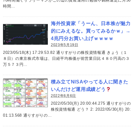
70時間働くサラリーマンがこの辺の資産運用の勉強や銘柄選定に月30
時間…
海外投資家「うーん、日本株が魅力
的にみえるな。買ってみるかｗ」→
4兆円分お買い上げｗｗｗｗ
2023年5月19日
2023/05/18(木) 17:29:53.82 通りすがりの株投資情報通 きょう（１
８日）の東京株式市場は、日経平均株価が前営業日比４８０円高の３
万５７３円…
積み立てNISAやってる人に聞きた
いんだけど運用成績どう
2022年6月6日
2022/05/30(月) 20:00:44.275 通りすがりの
株投資情報通 どう？ 2: 2022/05/30(月) 20:
01:13.568 通りすがりの…