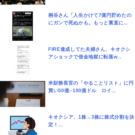
桐谷さん「人生かけて7億円貯めたの
にガンで死ぬかも。もっと素直に...
FIRE達成してた夫婦さん、キオクシ
アショックで借金地獄に転落w...
米財務長官の「やることリスト」に円
買い50億─100億ドル ロイ...
キオクシア、1株→3株に株式分割を決
定！...