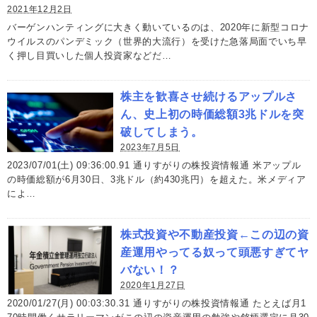
2021年12月2日
バーゲンハンティングに大きく動いているのは、2020年に新型コロナ
ウイルスのパンデミック（世界的大流行）を受けた急落局面でいち早
く押し目買いした個人投資家などだ…
株主を歓喜させ続けるアップルさ
ん、史上初の時価総額3兆ドルを突
破してしまう。
2023年7月5日
2023/07/01(土) 09:36:00.91 通りすがりの株投資情報通 米アップル
の時価総額が6月30日、3兆ドル（約430兆円）を超えた。米メディア
によ…
株式投資や不動産投資←この辺の資
産運用やってる奴って頭悪すぎてヤ
バない！？
2020年1月27日
2020/01/27(月) 00:03:30.31 通りすがりの株投資情報通 たとえば月1