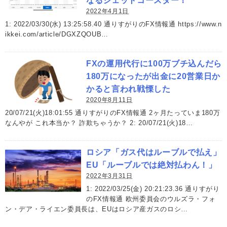
なるジェットコースター！
2022年4月1日
1: 2022/03/30(水) 13:25:58.40 通りすがりのFX情報通 https://www.n
ikkei.com/article/DGXZQOUB…
FXの運用代行に100万ブチ込んだら
180万になったが出金に20営業日か
かると言われ戦慄した
2020年8月11日
20/07/21(火)18:01:55 通りすがりのFX情報通 2ヶ月たっていま180万
なんやが これ本当か？ 詐欺ちゃうか？ 2: 20/07/21(火)18…
ロシア「ガス代はルーブルで払え」
EU「ルーブルでは絶対払わん！」
2022年3月31日
1: 2022/03/25(金) 20:21:23.36 通りすがり
のFX情報通 欧州委員会のウルズラ・フォ
ン・デア・ライエン委員長は、EUはロシア産ガスのロシ…