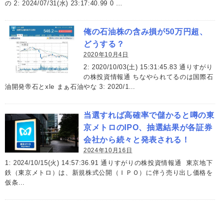
の 2: 2024/07/31(水) 23:17:40.99 0 …
俺の石油株の含み損が50万円超、
どうする？
2020年10月4日
2: 2020/10/03(土) 15:31:45.83 通りすがり
の株投資情報通 ちなやられてるのは国際石
油開発帝石とxle まぁ石油やな 3: 2020/1…
当選すれば高確率で儲かると噂の東
京メトロのIPO、抽選結果が各証券
会社から続々と発表される！
2024年10月16日
1: 2024/10/15(火) 14:57:36.91 通りすがりの株投資情報通 東京地下
鉄（東京メトロ）は、新規株式公開（ＩＰＯ）に伴う売り出し価格を
仮条…