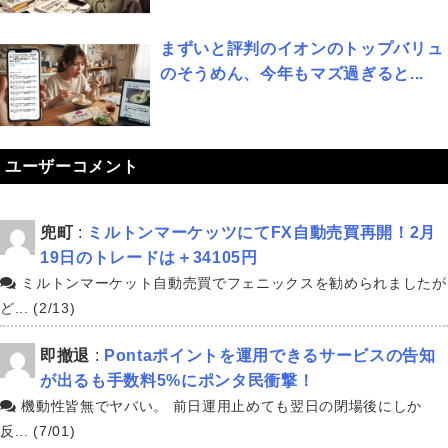
まずいと評判のイオンのトップバリュ
のそうめん、今年もマズ過ぎると...
ユーザーコメント
兜町
:
ミルトンマーケッツにてFX自動売買再開！2月
19日のトレードは＋34105円
ミルトンマーケット自動売買でフェニックスを勧められましたが
ど... (2/13)
即撤退
:
Pontaポイントを運用できるサービスの告知
が出るも手数料5%にポンタ民衝撃！
機動性皆無でヤバい。 前日運用止めても翌日の閉場後にしか
反... (7/01)