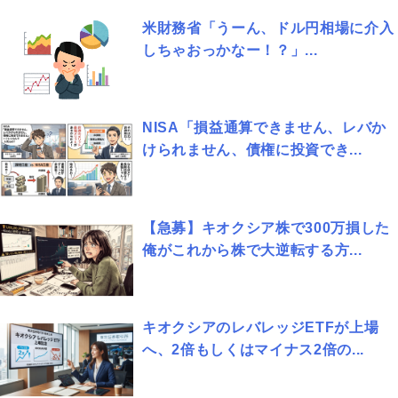
米財務省「うーん、ドル円相場に介入
しちゃおっかなー！？」...
NISA「損益通算できません、レバか
けられません、債権に投資でき...
【急募】キオクシア株で300万損した
俺がこれから株で大逆転する方...
キオクシアのレバレッジETFが上場
へ、2倍もしくはマイナス2倍の...