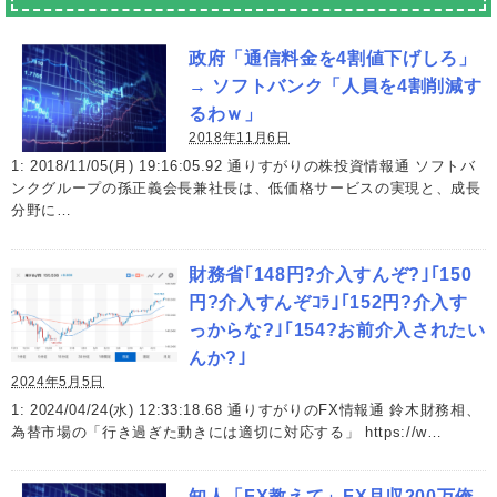
政府「通信料金を4割値下げしろ」
→ ソフトバンク「人員を4割削減す
るわｗ」
2018年11月6日
1: 2018/11/05(月) 19:16:05.92 通りすがりの株投資情報通 ソフトバ
ンクグループの孫正義会長兼社長は、低価格サービスの実現と、成長
分野に…
財務省｢148円?介入すんぞ?｣｢150
円?介入すんぞｺﾗ｣｢152円?介入す
っからな?｣｢154?お前介入されたい
んか?｣
2024年5月5日
1: 2024/04/24(水) 12:33:18.68 通りすがりのFX情報通 鈴木財務相、
為替市場の「行き過ぎた動きには適切に対応する」 https://w…
知人「FX教えて」FX月収200万俺