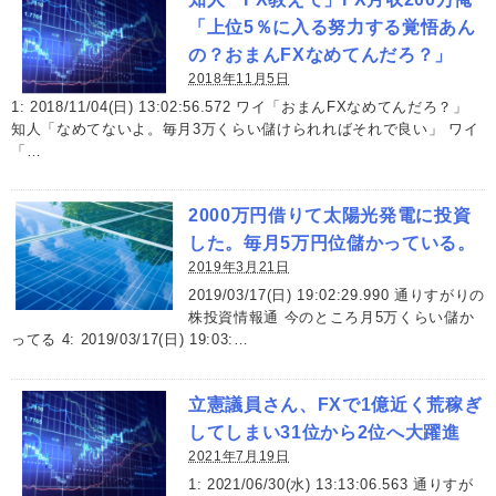
「上位5％に入る努力する覚悟あん
の？おまんFXなめてんだろ？」
2018年11月5日
1: 2018/11/04(日) 13:02:56.572 ワイ「おまんFXなめてんだろ？」
知人「なめてないよ。毎月3万くらい儲けられればそれで良い」 ワイ
「…
2000万円借りて太陽光発電に投資
した。毎月5万円位儲かっている。
2019年3月21日
2019/03/17(日) 19:02:29.990 通りすがりの
株投資情報通 今のところ月5万くらい儲か
ってる 4: 2019/03/17(日) 19:03:…
立憲議員さん、FXで1億近く荒稼ぎ
してしまい31位から2位へ大躍進
2021年7月19日
1: 2021/06/30(水) 13:13:06.563 通りすが