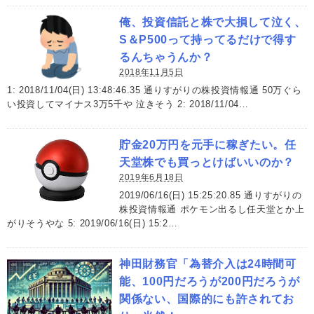
俺、投資信託と株で大損して泣く、
S＆P500って持ってるだけで得す
るんちゃうんか？
2018年11月5日
1: 2018/11/04(日) 13:48:46.35 通りすがりの株投資情報通 50万ぐら
い投資してマイナス3万5千や 泣きそう 2: 2018/11/04…
貯金20万円を元手に稼ぎたい。任
天堂株でも買っとけばいいのか？
2019年6月18日
2019/06/16(日) 15:25:20.85 通りすがりの
株投資情報通 ポケモン出るし任天堂とか上
がりそうやな 5: 2019/06/16(日) 15:2…
神田財務官「為替介入は24時間可
能、100円だろうが200円だろうが
関係ない、国際的にも許されてお