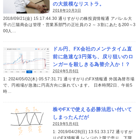
の大規模なリストラ。
2018年10月3日
2018/09/21(金) 15:17:44.30 通りすがりの株投資情報通 アパレル大
手の三陽商会は管理・営業系部門の正社員の２～３割にあたる200～3
00人…
ドル円、FX会社のメンテタイム直
前に急速な3円落ち、戻り狙いのロ
ンガーを殺しきる為替介入か！？
2024年5月6日
1: 2024/05/02(木) 05:57:31.71 通りすがりのFX情報通 外国為替市場
で、円相場が急激に円高方向に振れています。 日本時間2日、午前5
時…
株やFXで使える必勝法思い付いて
しまったんだが
2019年5月4日
1: 2019/04/28(日) 13:51:33.172 通りすが
りのFX情報通 レンジの上限で売り、下限