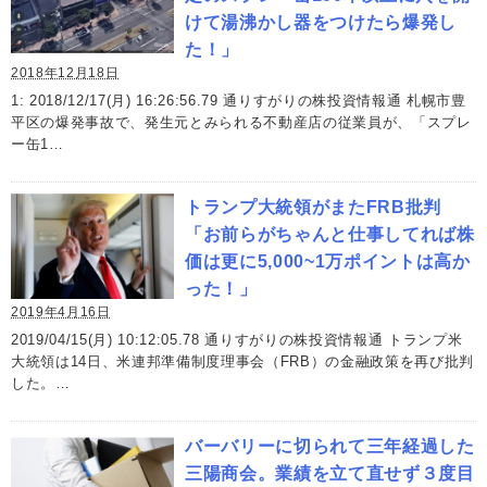
けて湯沸かし器をつけたら爆発し
た！」
2018年12月18日
1: 2018/12/17(月) 16:26:56.79 通りすがりの株投資情報通 札幌市豊
平区の爆発事故で、発生元とみられる不動産店の従業員が、「スプレ
ー缶1…
トランプ大統領がまたFRB批判
「お前らがちゃんと仕事してれば株
価は更に5,000~1万ポイントは高か
った！」
2019年4月16日
2019/04/15(月) 10:12:05.78 通りすがりの株投資情報通 トランプ米
大統領は14日、米連邦準備制度理事会（FRB）の金融政策を再び批判
した。…
バーバリーに切られて三年経過した
三陽商会。業績を立て直せず３度目