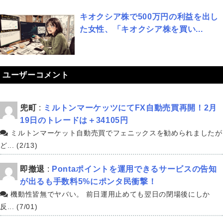
キオクシア株で500万円の利益を出し
た女性、「キオクシア株を買い...
ユーザーコメント
兜町
:
ミルトンマーケッツにてFX自動売買再開！2月
19日のトレードは＋34105円
ミルトンマーケット自動売買でフェニックスを勧められましたが
ど... (2/13)
即撤退
:
Pontaポイントを運用できるサービスの告知
が出るも手数料5%にポンタ民衝撃！
機動性皆無でヤバい。 前日運用止めても翌日の閉場後にしか
反... (7/01)