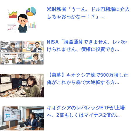
米財務省「うーん、ドル円相場に介入
しちゃおっかなー！？」...
NISA「損益通算できません、レバか
けられません、債権に投資でき...
【急募】キオクシア株で300万損した
俺がこれから株で大逆転する方...
キオクシアのレバレッジETFが上場
へ、2倍もしくはマイナス2倍の...