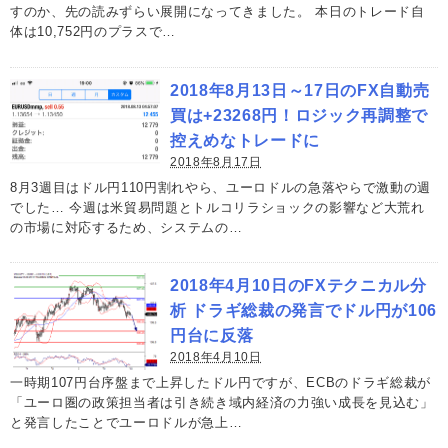
すのか、先の読みずらい展開になってきました。 本日のトレード自
体は10,752円のプラスで…
2018年8月13日～17日のFX自動売
買は+23268円！ロジック再調整で
控えめなトレードに
2018年8月17日
8月3週目はドル円110円割れやら、ユーロドルの急落やらで激動の週
でした… 今週は米貿易問題とトルコリラショックの影響など大荒れ
の市場に対応するため、システムの…
2018年4月10日のFXテクニカル分
析 ドラギ総裁の発言でドル円が106
円台に反落
2018年4月10日
一時期107円台序盤まで上昇したドル円ですが、ECBのドラギ総裁が
「ユーロ圏の政策担当者は引き続き域内経済の力強い成長を見込む」
と発言したことでユーロドルが急上…