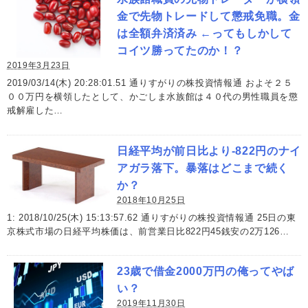
金で先物トレードして懲戒免職。金
は全額弁済済み ←ってもしかして
コイツ勝ってたのか！？
2019年3月23日
2019/03/14(木) 20:28:01.51 通りすがりの株投資情報通 およそ２５
００万円を横領したとして、かごしま水族館は４０代の男性職員を懲
戒解雇した…
日経平均が前日比より-822円のナイ
アガラ落下。暴落はどこまで続く
か？
2018年10月25日
1: 2018/10/25(木) 15:13:57.62 通りすがりの株投資情報通 25日の東
京株式市場の日経平均株価は、前営業日比822円45銭安の2万126…
23歳で借金2000万円の俺ってやば
い？
2019年11月30日