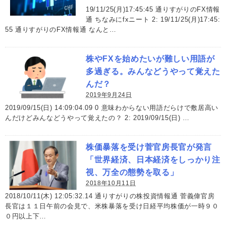
19/11/25(月)17:45:45 通りすがりのFX情報
通 ちなみにfxニート 2: 19/11/25(月)17:45:
55 通りすがりのFX情報通 なんと…
株やFXを始めたいが難しい用語が
多過ぎる。みんなどうやって覚えた
んだ？
2019年9月24日
2019/09/15(日) 14:09:04.09 0 意味わからない用語だらけで敷居高い
んだけどみんなどうやって覚えたの？ 2: 2019/09/15(日) …
株価暴落を受け菅官房長官が発言
「世界経済、日本経済をしっかり注
視、万全の態勢を取る」
2018年10月11日
2018/10/11(木) 12:05:32.14 通りすがりの株投資情報通 菅義偉官房
長官は１１日午前の会見で、米株暴落を受け日経平均株価が一時９０
０円以上下…