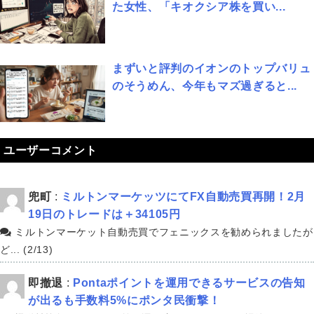
た女性、「キオクシア株を買い...
まずいと評判のイオンのトップバリュ
のそうめん、今年もマズ過ぎると...
ユーザーコメント
兜町
:
ミルトンマーケッツにてFX自動売買再開！2月
19日のトレードは＋34105円
ミルトンマーケット自動売買でフェニックスを勧められましたが
ど... (2/13)
即撤退
:
Pontaポイントを運用できるサービスの告知
が出るも手数料5%にポンタ民衝撃！