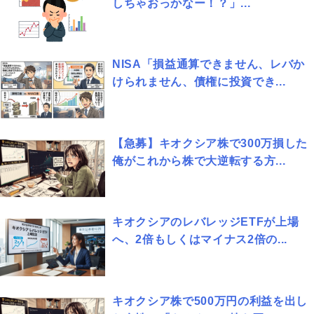
しちゃおっかなー！？」...
NISA「損益通算できません、レバか
けられません、債権に投資でき...
【急募】キオクシア株で300万損した
俺がこれから株で大逆転する方...
キオクシアのレバレッジETFが上場
へ、2倍もしくはマイナス2倍の...
キオクシア株で500万円の利益を出し