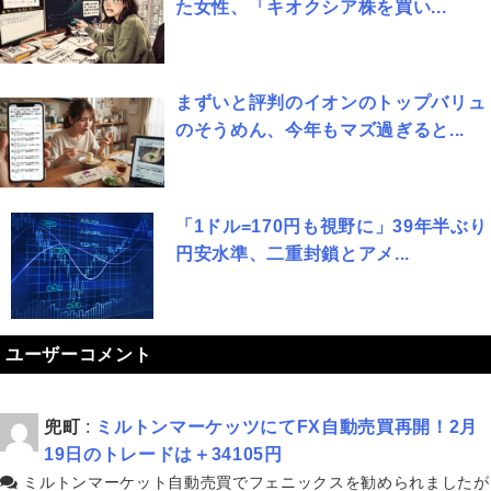
た女性、「キオクシア株を買い...
まずいと評判のイオンのトップバリュ
のそうめん、今年もマズ過ぎると...
「1ドル=170円も視野に」39年半ぶり
円安水準、二重封鎖とアメ...
ユーザーコメント
兜町
:
ミルトンマーケッツにてFX自動売買再開！2月
19日のトレードは＋34105円
ミルトンマーケット自動売買でフェニックスを勧められましたが