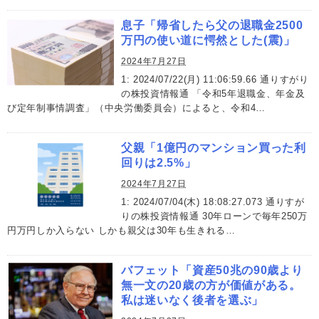
息子「帰省したら父の退職金2500
万円の使い道に愕然とした(震)」
2024年7月27日
1: 2024/07/22(月) 11:06:59.66 通りすがり
の株投資情報通 「令和5年退職金、年金及
び定年制事情調査」（中央労働委員会）によると、令和4…
父親「1億円のマンション買った利
回りは2.5%」
2024年7月27日
1: 2024/07/04(木) 18:08:27.073 通りすが
りの株投資情報通 30年ローンで毎年250万
円万円しか入らない しかも親父は30年も生きれる…
バフェット「資産50兆の90歳より
無一文の20歳の方が価値がある。
私は迷いなく後者を選ぶ」