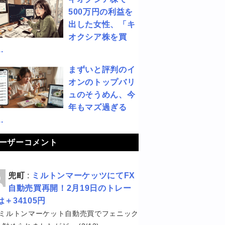
500万円の利益を
出した女性、「キ
オクシア株を買
.
まずいと評判のイ
オンのトップバリ
ュのそうめん、今
年もマズ過ぎる
.
ーザーコメント
兜町
:
ミルトンマーケッツにてFX
自動売買再開！2月19日のトレー
は＋34105円
ミルトンマーケット自動売買でフェニック