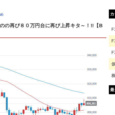
カ
め
のの再び８０万円台に再び上昇キタ～！!!【B
最