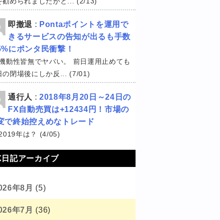
勧められましたがど... (2/13)
即撤退
:
Pontaポイントを運用で
きるサービスの告知が出るも手数
5%にポンタ民衝撃！
機動性皆無でヤバい。 前日運用止めても
の閉場後にしか反... (7/01)
通行人
:
2018年8月20日～24日の
FX自動売買は+12434円！市場の
変で終始控えめなトレード
2019年は？ (4/05)
X日記アーカイブ
026年8月
(5)
026年7月
(36)