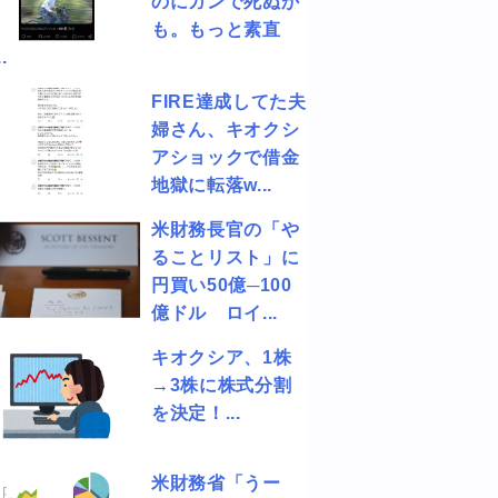
のにガンで死ぬか
も。もっと素直
.
FIRE達成してた夫
婦さん、キオクシ
アショックで借金
地獄に転落w...
米財務長官の「や
ることリスト」に
円買い50億─100
億ドル ロイ...
キオクシア、1株
→3株に株式分割
を決定！...
米財務省「うー