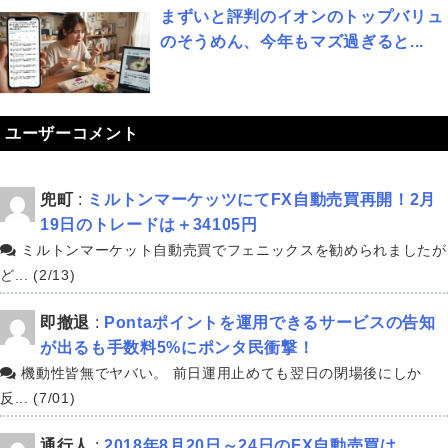
まずいと評判のイオンのトップバリュ
のそうめん、今年もマズ過ぎると...
ユーザーコメント
兜町
:
ミルトンマーケッツにてFX自動売買再開！2月
19日のトレードは＋34105円
ミルトンマーケット自動売買でフェニックスを勧められましたが
ど... (2/13)
即撤退
:
Pontaポイントを運用できるサービスの告知
が出るも手数料5%にポンタ民衝撃！
機動性皆無でヤバい。 前日運用止めても翌日の閉場後にしか
反... (7/01)
通行人
:
2018年8月20日～24日のFX自動売買は