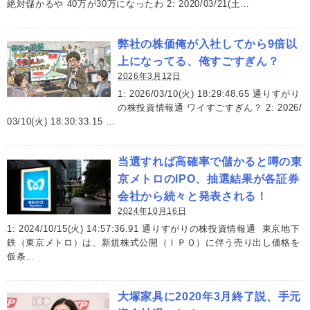
絶対儲かるや 40万が30万になったわ 2: 2020/03/21(土…
弊社の株価俺が入社してから9倍以
上になってる、俺すごすぎん？
2026年3月12日
1: 2026/03/10(火) 18:29:48.65 通りすがり
の株投資情報通 ワイすごすぎん？ 2: 2026/
03/10(火) 18:30:33.15 …
当選すれば高確率で儲かると噂の東
京メトロのIPO、抽選結果が各証券
会社から続々と発表される！
2024年10月16日
1: 2024/10/15(火) 14:57:36.91 通りすがりの株投資情報通 東京地下
鉄（東京メトロ）は、新規株式公開（ＩＰＯ）に伴う売り出し価格を
仮条…
大塚家具に2020年3月終了説、手元