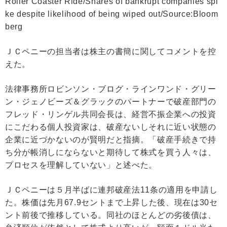
Roller Coaster Ride/Shares of bankrupt companies spi
ke despite likelihood of being wiped out/Source:Bloom
berg
ＪＣペニーの担当者は株主の書簡に関してコメントを控
えた。
法律事務所ロビンソン・ブログ・ラインワンド・グリー
ン・ジェノビーズ＆グラックのパートナーで破産部門の
フレッド・リンゲル共同会長は、経営不振企業への投資
にこだわる個人投資家は、破産ないしそれに近い状態の
企業に近づかないのが賢明だと指摘。「破産手続きで持
ち分が帳消しにならないと期待して株式を買う人々は、
プロセスを理解していない」と述べた。
ＪＣペニーは５月半ばに連邦破産法11条の適用を申請し
た。株価は先月67.9セントまで上昇した後、現在は30セ
ント前後で推移している。同社のほとんどの劣後債は、