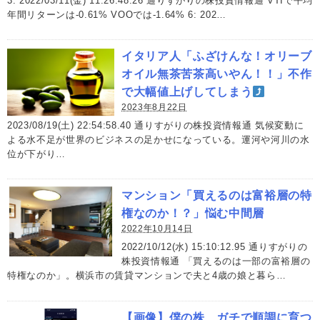
3: 2022/03/11(金) 11:26:48.26 通りすがりの株投資情報通 VTIで平均
年間リターンは-0.61% VOOでは-1.64% 6: 202…
イタリア人「ふざけんな！オリーブ
オイル無茶苦茶高いやん！！」不作
で大幅値上げしてしまう
2023年8月22日
2023/08/19(土) 22:54:58.40 通りすがりの株投資情報通 気候変動に
よる水不足が世界のビジネスの足かせになっている。運河や河川の水
位が下がり…
マンション「買えるのは富裕層の特
権なのか！？」悩む中間層
2022年10月14日
2022/10/12(水) 15:10:12.95 通りすがりの
株投資情報通 「買えるのは一部の富裕層の
特権なのか」。横浜市の賃貸マンションで夫と4歳の娘と暮ら…
【画像】僕の株、ガチで順調に育つ