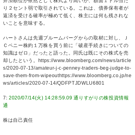
弁済順位が依然として株式より高いが、額面１ドル当た
り２セント弱で取引されている。これは、債券保有者が
返済を受ける確率が極めて低く、株主には何も残されな
いことを意味する。
ハートさんは先週ブルームバーグからの取材に対し、Ｊ
Ｃペニー株約１万株を買う前に「破産手続きについての
知識はゼロ」だったと語った。同氏は既にその株式を売
却したという。https://www.bloomberg.com/news/article
s/2020-07-13/amateur-j-c-penney-traders-beg-judge-to-
save-them-from-wipeouthttps://www.bloomberg.co.jp/ne
ws/articles/2020-07-14/QDFPTJDWLU6801
7:
2020/07/14(火) 14:28:59.09 通りすがりの株投資情報
通
株は自己責任