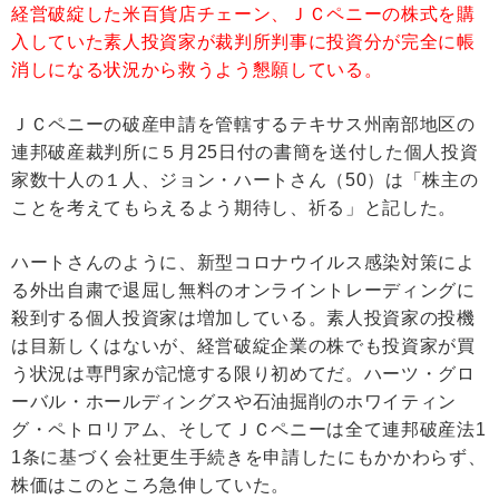
経営破綻した米百貨店チェーン、ＪＣペニーの株式を購
入していた素人投資家が裁判所判事に投資分が完全に帳
消しになる状況から救うよう懇願している。
ＪＣペニーの破産申請を管轄するテキサス州南部地区の
連邦破産裁判所に５月25日付の書簡を送付した個人投資
家数十人の１人、ジョン・ハートさん（50）は「株主の
ことを考えてもらえるよう期待し、祈る」と記した。
ハートさんのように、新型コロナウイルス感染対策によ
る外出自粛で退屈し無料のオンライントレーディングに
殺到する個人投資家は増加している。素人投資家の投機
は目新しくはないが、経営破綻企業の株でも投資家が買
う状況は専門家が記憶する限り初めてだ。ハーツ・グロ
ーバル・ホールディングスや石油掘削のホワイティン
グ・ペトロリアム、そしてＪＣペニーは全て連邦破産法1
1条に基づく会社更生手続きを申請したにもかかわらず、
株価はこのところ急伸していた。