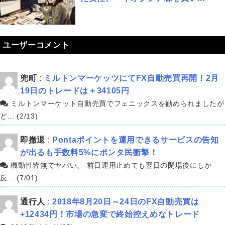
ユーザーコメント
兜町
:
ミルトンマーケッツにてFX自動売買再開！2月
19日のトレードは＋34105円
ミルトンマーケット自動売買でフェニックスを勧められましたが
ど... (2/13)
即撤退
:
Pontaポイントを運用できるサービスの告知
が出るも手数料5%にポンタ民衝撃！
機動性皆無でヤバい。 前日運用止めても翌日の閉場後にしか
反... (7/01)
通行人
:
2018年8月20日～24日のFX自動売買は
+12434円！市場の急変で終始控えめなトレード