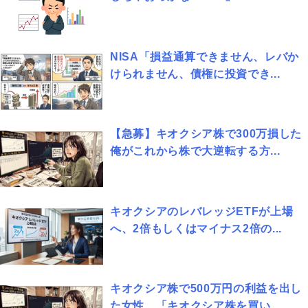
NISA「損益通算できません、レバか
けられません、債権に投資でき...
【急募】キオクシア株で300万損した
俺がこれから株で大逆転する方...
キオクシアのレバレッジETFが上場
へ、2倍もしくはマイナス2倍の...
キオクシア株で500万円の利益を出し
た女性、「キオクシア株を買い...