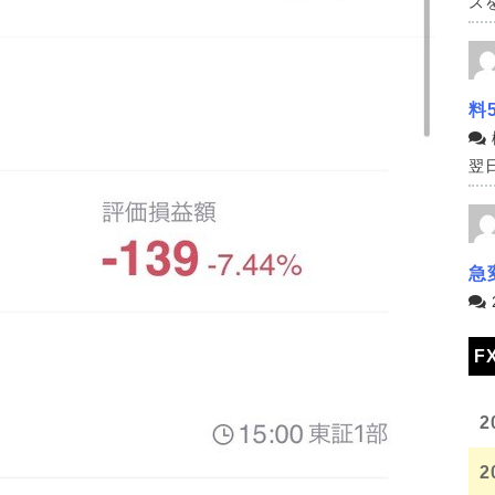
スを
料
翌日
急
F
2
2