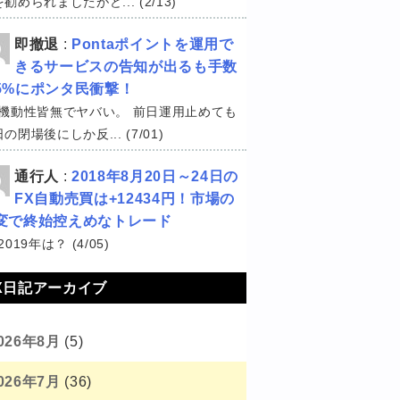
勧められましたがど... (2/13)
即撤退
:
Pontaポイントを運用で
きるサービスの告知が出るも手数
5%にポンタ民衝撃！
機動性皆無でヤバい。 前日運用止めても
の閉場後にしか反... (7/01)
通行人
:
2018年8月20日～24日の
FX自動売買は+12434円！市場の
変で終始控えめなトレード
2019年は？ (4/05)
X日記アーカイブ
026年8月
(5)
026年7月
(36)