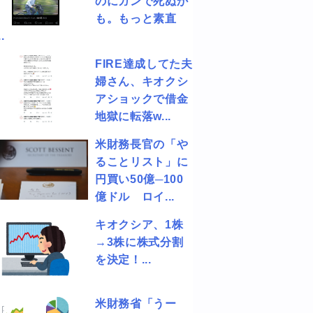
のにガンで死ぬか
も。もっと素直
.
FIRE達成してた夫
婦さん、キオクシ
アショックで借金
地獄に転落w...
米財務長官の「や
ることリスト」に
円買い50億─100
億ドル ロイ...
キオクシア、1株
→3株に株式分割
を決定！...
米財務省「うー