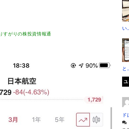
い..
.596 通りすがりの株投資情報通
と..
ユ
ド