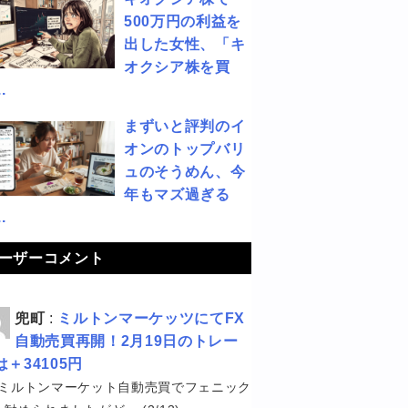
500万円の利益を
出した女性、「キ
オクシア株を買
.
まずいと評判のイ
オンのトップバリ
ュのそうめん、今
年もマズ過ぎる
.
ーザーコメント
兜町
:
ミルトンマーケッツにてFX
自動売買再開！2月19日のトレー
は＋34105円
ミルトンマーケット自動売買でフェニック