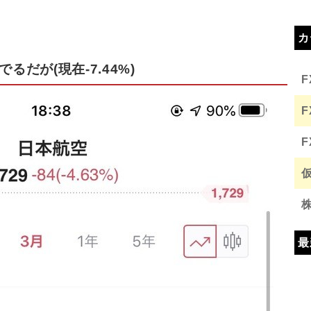
カ
るだが(現在-7.44%)
最