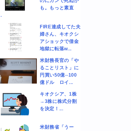
のにガンで死ぬか
も。もっと素直
.
FIRE達成してた夫
婦さん、キオクシ
アショックで借金
地獄に転落w...
米財務長官の「や
ることリスト」に
円買い50億─100
億ドル ロイ...
キオクシア、1株
→3株に株式分割
を決定！...
米財務省「うー